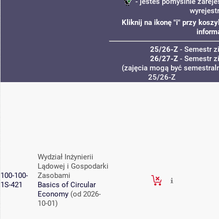
- jesteś pomyślnie zareje
wyrejest
Kliknij na ikonę "i" przy kos
inform
25/26-Z
- Semestr 
26/27-Z
- Semestr 
(zajęcia mogą być semestraln
25/26-Z
Wydział Inżynierii
Lądowej i Gospodarki
100-100-
Zasobami
1S-421
Basics of Circular
Economy
(od 2026-
10-01)