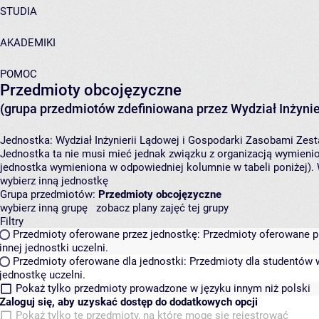
STUDIA
AKADEMIKI
POMOC
Przedmioty obcojęzyczne
(grupa przedmiotów zdefiniowana przez Wydział Inżynie
Jednostka:
Wydział Inżynierii Lądowej i Gospodarki Zasobami
Zest
Jednostka ta nie musi mieć jednak związku z organizacją wymieni
jednostka wymieniona w odpowiedniej kolumnie w tabeli poniżej).
wybierz inną jednostkę
Grupa przedmiotów:
Przedmioty obcojęzyczne
wybierz inną grupę
zobacz plany zajęć tej grupy
Filtry
Przedmioty oferowane przez jednostkę:
Przedmioty oferowane pr
innej jednostki uczelni.
Przedmioty oferowane dla jednostki:
Przedmioty dla studentów w
jednostkę uczelni.
Pokaż tylko przedmioty prowadzone w języku innym niż polski
Zaloguj się, aby uzyskać dostęp do dodatkowych opcji
Pokaż tylko te przedmioty, na które mogę się rejestrować