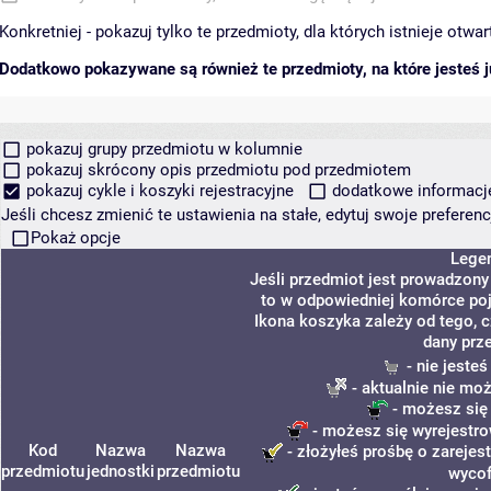
Konkretniej - pokazuj tylko te przedmioty, dla których istnieje otw
Dodatkowo pokazywane są również te przedmioty, na które jesteś ju
pokazuj grupy przedmiotu w kolumnie
pokazuj skrócony opis przedmiotu pod przedmiotem
pokazuj cykle i koszyki rejestracyjne
dodatkowe informacje 
Jeśli chcesz zmienić te ustawienia na stałe, edytuj swoje prefere
Pokaż opcje
Lege
Jeśli przedmiot jest prowadzon
to w odpowiedniej komórce poja
Ikona koszyka zależy od tego, 
dany prz
- nie jeste
- aktualnie nie mo
- możesz się
- możesz się wyrejestro
Kod
Nazwa
Nazwa
- złożyłeś prośbę o zarejest
przedmiotu
jednostki
przedmiotu
wycof