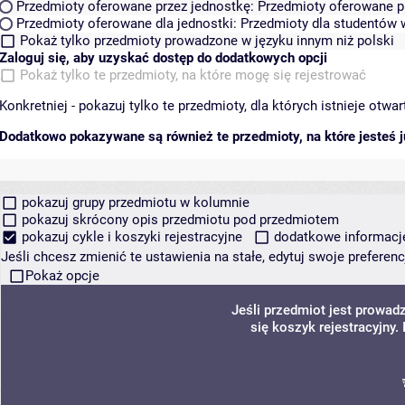
Przedmioty oferowane przez jednostkę:
Przedmioty oferowane pr
Przedmioty oferowane dla jednostki:
Przedmioty dla studentów w
Pokaż tylko przedmioty prowadzone w języku innym niż polski
Zaloguj się, aby uzyskać dostęp do dodatkowych opcji
Pokaż tylko te przedmioty, na które mogę się rejestrować
Konkretniej - pokazuj tylko te przedmioty, dla których istnieje otw
Dodatkowo pokazywane są również te przedmioty, na które jesteś ju
pokazuj grupy przedmiotu w kolumnie
pokazuj skrócony opis przedmiotu pod przedmiotem
pokazuj cykle i koszyki rejestracyjne
dodatkowe informacje 
Jeśli chcesz zmienić te ustawienia na stałe, edytuj swoje prefere
Pokaż opcje
Jeśli przedmiot jest prowa
się koszyk rejestracyjny