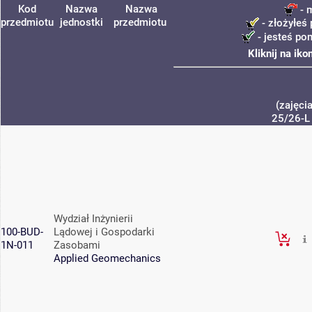
Kod
Nazwa
Nazwa
- 
przedmiotu
jednostki
przedmiotu
- złożyłeś 
- jesteś po
Kliknij na ik
(zajęci
25/26-L
Wydział Inżynierii
100-BUD-
Lądowej i Gospodarki
1N-011
Zasobami
Applied Geomechanics