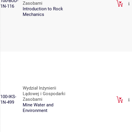
100-BUD-
Zasobami
1N-116
Introduction to Rock
Mechanics
Wydział Inżynierii
Lądowej i Gospodarki
100-IKS-
Zasobami
1N-499
Mine Water and
Environment