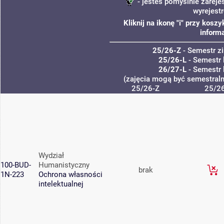
- jesteś pomyślnie zareje
wyrejest
Kliknij na ikonę "i" przy kos
informa
25/26-Z
- Semestr 
25/26-L
- Semestr 
26/27-L
- Semestr 
(zajęcia mogą być semestralne
25/26-Z
25/26
Wydział
100-BUD-
Humanistyczny
brak
1N-223
Ochrona własności
intelektualnej