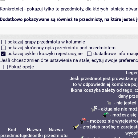
Konkretniej - pokazuj tylko te przedmioty, dla których istnieje otw
Dodatkowo pokazywane są również te przedmioty, na które jesteś ju
pokazuj grupy przedmiotu w kolumnie
pokazuj skrócony opis przedmiotu pod przedmiotem
pokazuj cykle i koszyki rejestracyjne
dodatkowe informacje 
Jeśli chcesz zmienić te ustawienia na stałe, edytuj swoje prefere
Pokaż opcje
Lege
Jeśli przedmiot jest prowadzony
to w odpowiedniej komórce poja
Ikona koszyka zależy od tego, c
dany prze
- nie jeste
- aktualnie nie moż
- możesz się 
- możesz się wyrejestro
- złożyłeś prośbę o zarejest
Kod
Nazwa
Nazwa
wycof
przedmiotu
jednostki
przedmiotu