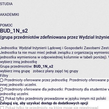
STUDIA
AKADEMIKI
POMOC
BUD_1N_s2
(grupa przedmiotów zdefiniowana przez Wydział Inżynie
Jednostka:
Wydział Inżynierii Lądowej i Gospodarki Zasobami
Zest
Jednostka ta nie musi mieć jednak związku z organizacją wymieni
jednostka wymieniona w odpowiedniej kolumnie w tabeli poniżej).
wybierz inną jednostkę
Grupa przedmiotów:
BUD_1N_s2
wybierz inną grupę
zobacz plany zajęć tej grupy
Filtry
Przedmioty oferowane przez jednostkę:
Przedmioty oferowane pr
innej jednostki uczelni.
Przedmioty oferowane dla jednostki:
Przedmioty dla studentów w
jednostkę uczelni.
Pokaż tylko przedmioty prowadzone w języku innym niż polski
Zaloguj się, aby uzyskać dostęp do dodatkowych opcji
Pokaż tylko te przedmioty, na które mogę się rejestrować