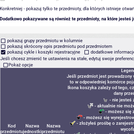
Konkretniej - pokazuj tylko te przedmioty, dla których istnieje otw
Dodatkowo pokazywane są również te przedmioty, na które jesteś ju
pokazuj grupy przedmiotu w kolumnie
pokazuj skrócony opis przedmiotu pod przedmiotem
pokazuj cykle i koszyki rejestracyjne
dodatkowe informacje 
Jeśli chcesz zmienić te ustawienia na stałe, edytuj swoje prefere
Pokaż opcje
Legen
Jeśli przedmiot jest prowadzony
to w odpowiedniej komórce pojaw
Ikona koszyka zależy od tego, c
dany prze
- nie jesteś
- aktualnie nie moż
- możesz się 
- możesz się wyrejestrow
- złożyłeś prośbę o zarejestr
Kod
Nazwa
Nazwa
wycof
przedmiotu
jednostki
przedmiotu