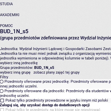
STUDIA
AKADEMIKI
POMOC
BUD_1N_s5
(grupa przedmiotów zdefiniowana przez Wydział Inżynie
Jednostka:
Wydział Inżynierii Lądowej i Gospodarki Zasobami
Zest
Jednostka ta nie musi mieć jednak związku z organizacją wymieni
jednostka wymieniona w odpowiedniej kolumnie w tabeli poniżej).
wybierz inną jednostkę
Grupa przedmiotów:
BUD_1N_s5
wybierz inną grupę
zobacz plany zajęć tej grupy
Filtry
Przedmioty oferowane przez jednostkę:
Przedmioty oferowane pr
innej jednostki uczelni.
Przedmioty oferowane dla jednostki:
Przedmioty dla studentów w
jednostkę uczelni.
Pokaż tylko przedmioty prowadzone w języku innym niż polski
Zaloguj się, aby uzyskać dostęp do dodatkowych opcji
Pokaż tylko te przedmioty, na które mogę się rejestrować