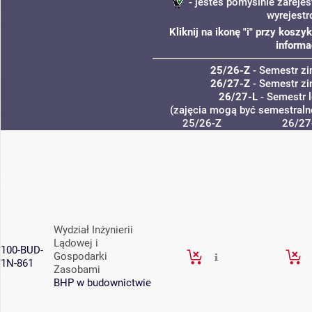
- jesteś pomyślnie zarejes
wyrejest
Kliknij na ikonę "i" przy kosz
informa
25/26-Z
- Semestr z
26/27-Z
- Semestr z
26/27-L
- Semestr 
(zajęcia mogą być semestralne
25/26-Z
26/27
Wydział Inżynierii
Lądowej i
100-BUD-
Gospodarki
1N-861
Zasobami
BHP w budownictwie