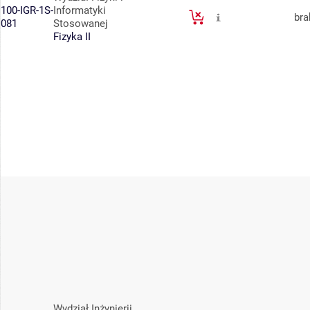
100-IGR-1S-
Informatyki
bra
081
Stosowanej
Fizyka II
Wydział Inżynierii