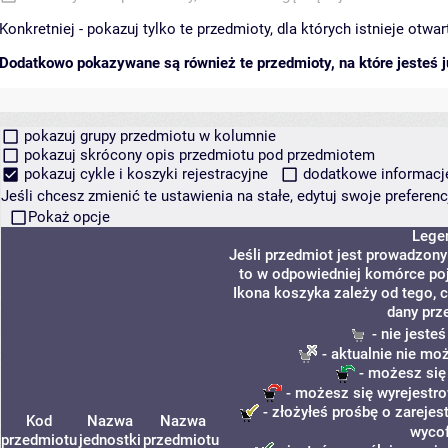
Konkretniej - pokazuj tylko te przedmioty, dla których istnieje otw
Dodatkowo pokazywane są również te przedmioty, na które jesteś ju
pokazuj grupy przedmiotu w kolumnie
pokazuj skrócony opis przedmiotu pod przedmiotem
pokazuj cykle i koszyki rejestracyjne
dodatkowe informacje 
Jeśli chcesz zmienić te ustawienia na stałe, edytuj swoje prefere
Pokaż opcje
Lege
Jeśli przedmiot jest prowadzon
to w odpowiedniej komórce poja
Ikona koszyka zależy od tego, 
dany prz
- nie jeste
- aktualnie nie mo
- możesz się
- możesz się wyrejestro
- złożyłeś prośbę o zarejest
Kod
Nazwa
Nazwa
wycof
przedmiotu
jednostki
przedmiotu