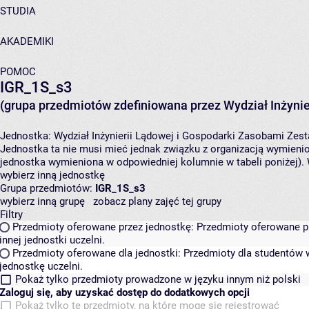
STUDIA
AKADEMIKI
POMOC
IGR_1S_s3
(grupa przedmiotów zdefiniowana przez Wydział Inżynie
Jednostka:
Wydział Inżynierii Lądowej i Gospodarki Zasobami
Zest
Jednostka ta nie musi mieć jednak związku z organizacją wymieni
jednostka wymieniona w odpowiedniej kolumnie w tabeli poniżej).
wybierz inną jednostkę
Grupa przedmiotów:
IGR_1S_s3
wybierz inną grupę
zobacz plany zajęć tej grupy
Filtry
Przedmioty oferowane przez jednostkę:
Przedmioty oferowane pr
innej jednostki uczelni.
Przedmioty oferowane dla jednostki:
Przedmioty dla studentów w
jednostkę uczelni.
Pokaż tylko przedmioty prowadzone w języku innym niż polski
Zaloguj się, aby uzyskać dostęp do dodatkowych opcji
Pokaż tylko te przedmioty, na które mogę się rejestrować