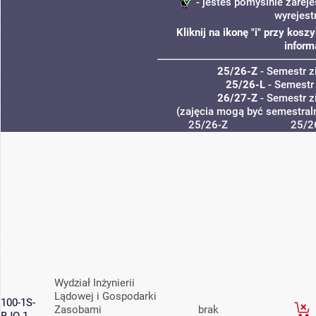
- jesteś pomyślnie zareje
wyrejest
Kliknij na ikonę "i" przy kos
inform
25/26-Z
- Semestr 
25/26-L
- Semestr
26/27-Z
- Semestr 
(zajęcia mogą być semestraln
25/26-Z
25/2
Wydział Inżynierii
Lądowej i Gospodarki
100-1S-
Zasobami
brak