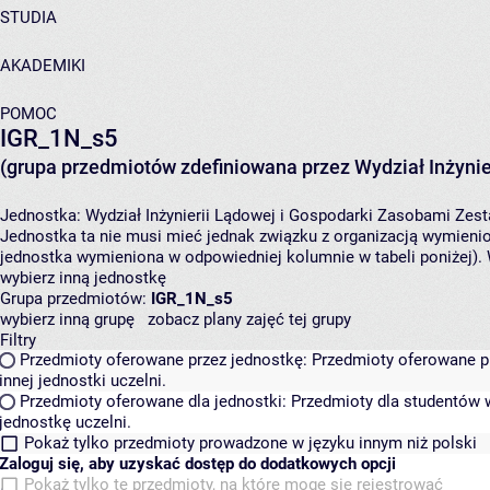
STUDIA
AKADEMIKI
POMOC
IGR_1N_s5
(grupa przedmiotów zdefiniowana przez Wydział Inżynie
Jednostka:
Wydział Inżynierii Lądowej i Gospodarki Zasobami
Zest
Jednostka ta nie musi mieć jednak związku z organizacją wymieni
jednostka wymieniona w odpowiedniej kolumnie w tabeli poniżej).
wybierz inną jednostkę
Grupa przedmiotów:
IGR_1N_s5
wybierz inną grupę
zobacz plany zajęć tej grupy
Filtry
Przedmioty oferowane przez jednostkę:
Przedmioty oferowane pr
innej jednostki uczelni.
Przedmioty oferowane dla jednostki:
Przedmioty dla studentów w
jednostkę uczelni.
Pokaż tylko przedmioty prowadzone w języku innym niż polski
Zaloguj się, aby uzyskać dostęp do dodatkowych opcji
Pokaż tylko te przedmioty, na które mogę się rejestrować