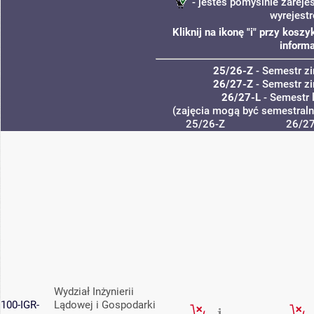
- jesteś pomyślnie zareje
wyrejest
Kliknij na ikonę "i" przy kos
informa
25/26-Z
- Semestr 
26/27-Z
- Semestr 
26/27-L
- Semestr 
(zajęcia mogą być semestralne
25/26-Z
26/27
Wydział Inżynierii
100-IGR-
Lądowej i Gospodarki