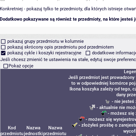
Konkretniej - pokazuj tylko te przedmioty, dla których istnieje otw
Dodatkowo pokazywane są również te przedmioty, na które jesteś ju
pokazuj grupy przedmiotu w kolumnie
pokazuj skrócony opis przedmiotu pod przedmiotem
pokazuj cykle i koszyki rejestracyjne
dodatkowe informacje 
Jeśli chcesz zmienić te ustawienia na stałe, edytuj swoje prefere
Pokaż opcje
Lege
Jeśli przedmiot jest prowadzony
to w odpowiedniej komórce poja
Ikona koszyka zależy od tego, c
dany prze
- nie jeste
- aktualnie nie moż
- możesz się 
- możesz się wyrejestro
- złożyłeś prośbę o zarejest
Kod
Nazwa
Nazwa
wycof
przedmiotu
jednostki
przedmiotu