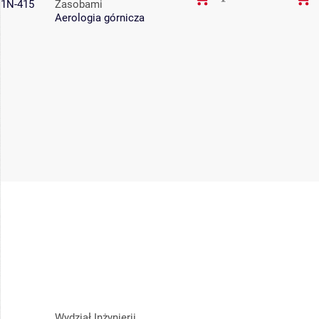
1N-415
Zasobami
Aerologia górnicza
Wydział Inżynierii