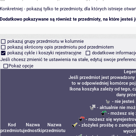
Konkretniej - pokazuj tylko te przedmioty, dla których istnieje otw
Dodatkowo pokazywane są również te przedmioty, na które jesteś ju
pokazuj grupy przedmiotu w kolumnie
pokazuj skrócony opis przedmiotu pod przedmiotem
pokazuj cykle i koszyki rejestracyjne
dodatkowe informacje 
Jeśli chcesz zmienić te ustawienia na stałe, edytuj swoje prefere
Pokaż opcje
Lege
Jeśli przedmiot jest prowadzony
to w odpowiedniej komórce poja
Ikona koszyka zależy od tego, c
dany prze
- nie jeste
- aktualnie nie moż
- możesz się 
- możesz się wyrejestro
Kod
Nazwa
Nazwa
- złożyłeś prośbę o zarejest
przedmiotu
jednostki
przedmiotu
wycof