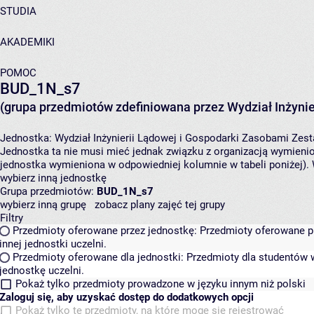
STUDIA
AKADEMIKI
POMOC
BUD_1N_s7
(grupa przedmiotów zdefiniowana przez Wydział Inżynie
Jednostka:
Wydział Inżynierii Lądowej i Gospodarki Zasobami
Zest
Jednostka ta nie musi mieć jednak związku z organizacją wymieni
jednostka wymieniona w odpowiedniej kolumnie w tabeli poniżej).
wybierz inną jednostkę
Grupa przedmiotów:
BUD_1N_s7
wybierz inną grupę
zobacz plany zajęć tej grupy
Filtry
Przedmioty oferowane przez jednostkę:
Przedmioty oferowane pr
innej jednostki uczelni.
Przedmioty oferowane dla jednostki:
Przedmioty dla studentów w
jednostkę uczelni.
Pokaż tylko przedmioty prowadzone w języku innym niż polski
Zaloguj się, aby uzyskać dostęp do dodatkowych opcji
Pokaż tylko te przedmioty, na które mogę się rejestrować