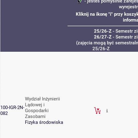
- jesteś pomyślnie zareje
wyrejest
Kliknij na ikonę "i" przy kos
informa
25/26-Z
- Semestr 
26/27-Z
- Semestr 
(zajęcia mogą być semestralne
25/26-Z
Wydział Inżynierii
Lądowej i
100-IGR-2N-
Gospodarki
082
Zasobami
Fizyka środowiska