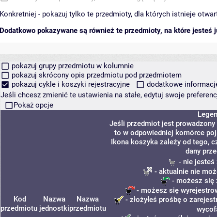
Konkretniej - pokazuj tylko te przedmioty, dla których istnieje otw
Dodatkowo pokazywane są również te przedmioty, na które jesteś ju
pokazuj grupy przedmiotu w kolumnie
pokazuj skrócony opis przedmiotu pod przedmiotem
pokazuj cykle i koszyki rejestracyjne
dodatkowe informacje 
Jeśli chcesz zmienić te ustawienia na stałe, edytuj swoje prefere
Pokaż opcje
Lege
Jeśli przedmiot jest prowadzony
to w odpowiedniej komórce poja
Ikona koszyka zależy od tego, c
dany prze
- nie jeste
- aktualnie nie moż
- możesz się 
- możesz się wyrejestro
Kod
Nazwa
Nazwa
- złożyłeś prośbę o zarejest
przedmiotu
jednostki
przedmiotu
wycof