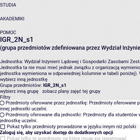
STUDIA
AKADEMIKI
POMOC
IGR_2N_s1
(grupa przedmiotów zdefiniowana przez Wydział Inżynie
Jednostka:
Wydział Inżynierii Lądowej i Gospodarki Zasobami
Zest
Jednostka ta nie musi mieć jednak związku z organizacją wymieni
jednostka wymieniona w odpowiedniej kolumnie w tabeli poniżej).
wybierz inną jednostkę
Grupa przedmiotów:
IGR_2N_s1
wybierz inną grupę
zobacz plany zajęć tej grupy
Filtry
Przedmioty oferowane przez jednostkę:
Przedmioty oferowane pr
innej jednostki uczelni.
Przedmioty oferowane dla jednostki:
Przedmioty dla studentów w
jednostkę uczelni.
Pokaż tylko przedmioty prowadzone w języku innym niż polski
Zaloguj się, aby uzyskać dostęp do dodatkowych opcji
Pokaż tylko te przedmioty, na które mogę się rejestrować