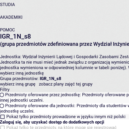
STUDIA
AKADEMIKI
POMOC
IGR_1N_s8
(grupa przedmiotów zdefiniowana przez Wydział Inżynie
Jednostka:
Wydział Inżynierii Lądowej i Gospodarki Zasobami
Zest
Jednostka ta nie musi mieć jednak związku z organizacją wymieni
jednostka wymieniona w odpowiedniej kolumnie w tabeli poniżej).
wybierz inną jednostkę
Grupa przedmiotów:
IGR_1N_s8
wybierz inną grupę
zobacz plany zajęć tej grupy
Filtry
Przedmioty oferowane przez jednostkę:
Przedmioty oferowane pr
innej jednostki uczelni.
Przedmioty oferowane dla jednostki:
Przedmioty dla studentów w
jednostkę uczelni.
Pokaż tylko przedmioty prowadzone w języku innym niż polski
Zaloguj się, aby uzyskać dostęp do dodatkowych opcji
Pokaż tylko te przedmioty, na które mogę się rejestrować