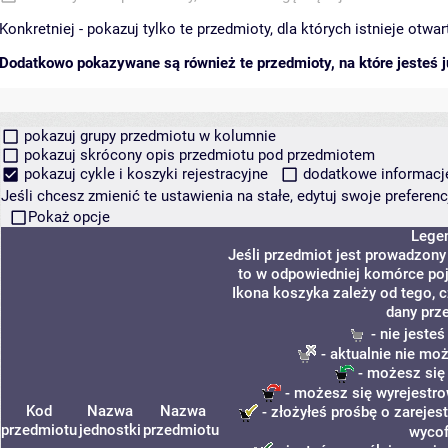
Konkretniej - pokazuj tylko te przedmioty, dla których istnieje otw
Dodatkowo pokazywane są również te przedmioty, na które jesteś ju
pokazuj grupy przedmiotu w kolumnie
pokazuj skrócony opis przedmiotu pod przedmiotem
pokazuj cykle i koszyki rejestracyjne
dodatkowe informacje 
Jeśli chcesz zmienić te ustawienia na stałe, edytuj swoje prefere
Pokaż opcje
Lege
Jeśli przedmiot jest prowadzon
to w odpowiedniej komórce poja
Ikona koszyka zależy od tego, 
dany prz
- nie jeste
- aktualnie nie mo
- możesz się
- możesz się wyrejestro
Kod
Nazwa
Nazwa
- złożyłeś prośbę o zarejest
przedmiotu
jednostki
przedmiotu
wycof