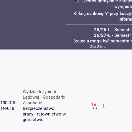
- jesteś pomyślnie zareje
wyrejest
Kliknij na ikonę "i" przy kos
inform
25/26-L
- Semestr
26/27-L
- Semestr
(zajęcia mogą być semestraln
25/26-L
Wydział Inżynierii
Lądowej i Gospodarki
100-IGR-
Zasobami
1N-018
Bezpieczeństwo
pracy i ratownictwo w
górnictwie