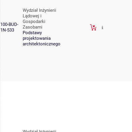
Wydział Inżynierii
Lądowej i
Gospodarki
100-BUD-
Zasobami
1N-533
Podstawy
projektowania
architektonicznego
Wydział Inżynierii