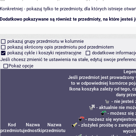
Konkretniej - pokazuj tylko te przedmioty, dla których istnieje otw
Dodatkowo pokazywane są również te przedmioty, na które jesteś ju
pokazuj grupy przedmiotu w kolumnie
pokazuj skrócony opis przedmiotu pod przedmiotem
pokazuj cykle i koszyki rejestracyjne
dodatkowe informacje 
Jeśli chcesz zmienić te ustawienia na stałe, edytuj swoje prefere
Pokaż opcje
Legen
Jeśli przedmiot jest prowadzony
to w odpowiedniej komórce poja
Ikona koszyka zależy od tego, c
dany prze
- nie jeste
- aktualnie nie moż
- możesz się 
- możesz się wyrejestro
Kod
Nazwa
Nazwa
- złożyłeś prośbę o zarejestr
przedmiotu
jednostki
przedmiotu
wycof