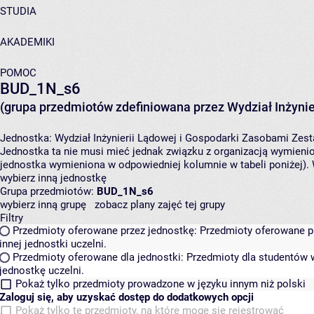
STUDIA
AKADEMIKI
POMOC
BUD_1N_s6
(grupa przedmiotów zdefiniowana przez Wydział Inżynie
Jednostka:
Wydział Inżynierii Lądowej i Gospodarki Zasobami
Zest
Jednostka ta nie musi mieć jednak związku z organizacją wymieni
jednostka wymieniona w odpowiedniej kolumnie w tabeli poniżej).
wybierz inną jednostkę
Grupa przedmiotów:
BUD_1N_s6
wybierz inną grupę
zobacz plany zajęć tej grupy
Filtry
Przedmioty oferowane przez jednostkę:
Przedmioty oferowane pr
innej jednostki uczelni.
Przedmioty oferowane dla jednostki:
Przedmioty dla studentów w
jednostkę uczelni.
Pokaż tylko przedmioty prowadzone w języku innym niż polski
Zaloguj się, aby uzyskać dostęp do dodatkowych opcji
Pokaż tylko te przedmioty, na które mogę się rejestrować