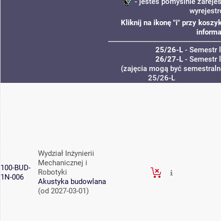
- jesteś pomyślnie zarejes
wyrejest
Kliknij na ikonę "i" przy kos
informa
25/26-L
- Semestr 
26/27-L
- Semestr 
(zajęcia mogą być semestralne
25/26-L
Wydział Inżynierii
Mechanicznej i
100-BUD-
Robotyki
1N-006
Akustyka budowlana
(od 2027-03-01)