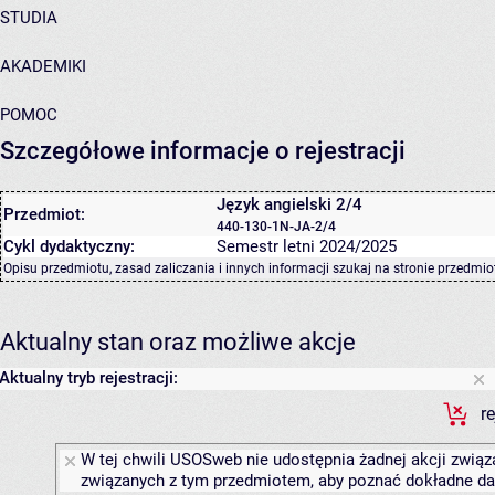
STUDIA
AKADEMIKI
POMOC
Szczegółowe informacje o rejestracji
Język angielski 2/4
Przedmiot:
440-130-1N-JA-2/4
Cykl dydaktyczny:
Semestr letni 2024/2025
Opisu przedmiotu, zasad zaliczania i innych informacji szukaj na
stronie przedmio
Aktualny stan oraz możliwe akcje
Aktualny tryb rejestracji:
r
W tej chwili USOSweb nie udostępnia żadnej akcji związa
związanych z tym przedmiotem, aby poznać dokładne daty