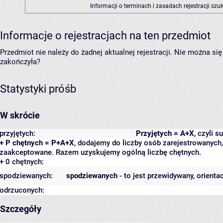
Informacji o terminach i zasadach rejestracji sz
Informacje o rejestracjach na ten przedmiot
Przedmiot nie należy do żadnej aktualnej rejestracji. Nie można s
zakończyła?
Statystyki próśb
W skrócie
przyjętych:
Przyjętych = A+X
, czyli 
+ P chętnych = P+A+X
, dodajemy do liczby osób zarejestrowanych, 
zaakceptowane. Razem uzyskujemy ogólną liczbę chętnych.
+ 0 chętnych:
spodziewanych:
spodziewanych
- to jest przewidywany, orienta
odrzuconych:
Szczegóły