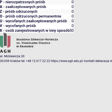
P
- nierozpatrzonych próśb
0
A
- zaakceptowanych próśb
0
Z
- próśb odrzuconych
0
O
- próśb odrzuconych permanentnie
0
U
- wycofanych zaakceptowanych próśb
0
V
- wycofanych próśb
0
X
- osób zarejestrowanych w inny sposób
50
al. Mickiewicza 30
30-059 Kraków
tel: +48 12 617 22 22
https://www.agh.edu.pl/
kontakt
deklaracja 