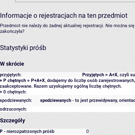
Informacje o rejestracjach na ten przedmiot
Przedmiot nie należy do żadnej aktualnej rejestracji. Nie można s
zakończyła?
Statystyki próśb
W skrócie
przyjętych:
Przyjętych = A+X
, czyli 
+ P chętnych = P+A+X
, dodajemy do liczby osób zarejestrowanych, 
zaakceptowane. Razem uzyskujemy ogólną liczbę chętnych.
+ 0 chętnych:
spodziewanych:
spodziewanych
- to jest przewidywany, orienta
odrzuconych:
Szczegóły
P
- nierozpatrzonych próśb
0