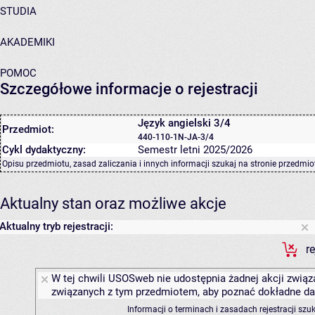
STUDIA
AKADEMIKI
POMOC
Szczegółowe informacje o rejestracji
Język angielski 3/4
Przedmiot:
440-110-1N-JA-3/4
Cykl dydaktyczny:
Semestr letni 2025/2026
Opisu przedmiotu, zasad zaliczania i innych informacji szukaj na
stronie przedmio
Aktualny stan oraz możliwe akcje
Aktualny tryb rejestracji:
r
W tej chwili USOSweb nie udostępnia żadnej akcji związa
związanych z tym przedmiotem, aby poznać dokładne daty
Informacji o terminach i zasadach rejestracji sz