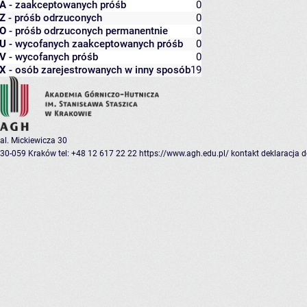
A
- zaakceptowanych próśb
0
Z
- próśb odrzuconych
0
O
- próśb odrzuconych permanentnie
0
U
- wycofanych zaakceptowanych próśb
0
V
- wycofanych próśb
0
X
- osób zarejestrowanych w inny sposób
19
al. Mickiewicza 30
30-059 Kraków
tel: +48 12 617 22 22
https://www.agh.edu.pl/
kontakt
deklaracja 