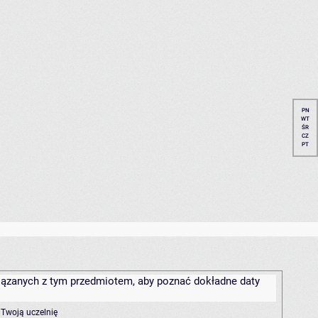
PN
WT
ŚR
CZ
PT
związanych z tym przedmiotem, aby poznać dokładne daty
 Twoją uczelnię