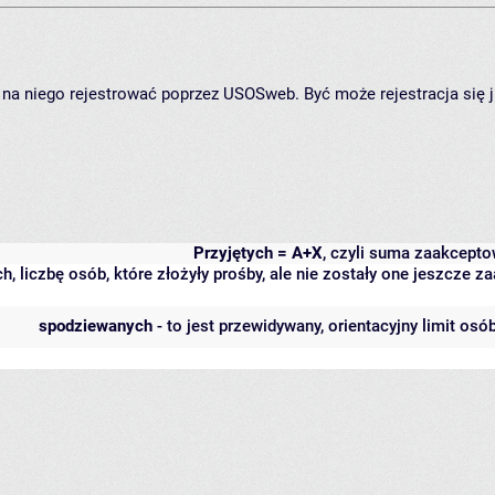
ię na niego rejestrować poprzez USOSweb. Być może rejestracja się 
Przyjętych = A+X
, czyli suma zaakcept
h, liczbę osób, które złożyły prośby, ale nie zostały one jeszcze
spodziewanych
- to jest przewidywany, orientacyjny limit osó