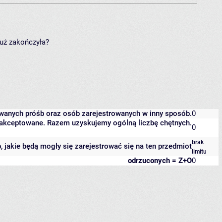
już zakończyła?
owanych próśb oraz osób zarejestrowanych w inny sposób.
0
 zaakceptowane. Razem uzyskujemy ogólną liczbę chętnych.
0
brak
b, jakie będą mogły się zarejestrować się na ten przedmiot
limitu
odrzuconych = Z+O
0