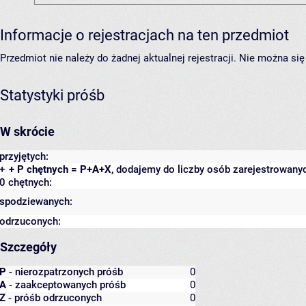
Informacje o rejestracjach na ten przedmiot
Przedmiot nie należy do żadnej aktualnej rejestracji. Nie można s
Statystyki próśb
W skrócie
przyjętych:
+
+ P chętnych = P+A+X
, dodajemy do liczby osób zarejestrowanyc
0 chętnych:
spodziewanych:
odrzuconych:
Szczegóły
P
- nierozpatrzonych próśb
0
A
- zaakceptowanych próśb
0
Z
- próśb odrzuconych
0