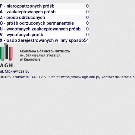
P
- nierozpatrzonych próśb
0
A
- zaakceptowanych próśb
0
Z
- próśb odrzuconych
0
O
- próśb odrzuconych permanentnie
0
U
- wycofanych zaakceptowanych próśb
0
V
- wycofanych próśb
0
X
- osób zarejestrowanych w inny sposób
54
al. Mickiewicza 30
30-059 Kraków
tel: +48 12 617 22 22
https://www.agh.edu.pl/
kontakt
deklaracja 