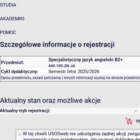
STUDIA
AKADEMIKI
POMOC
Szczegółowe informacje o rejestracji
Specjalistyczny język angielski B2+
Przedmiot:
440-100-2N-JA
Cykl dydaktyczny:
Semestr letni 2025/2026
Opisu przedmiotu, zasad zaliczania i innych informacji szukaj na
stronie przedmio
Aktualny stan oraz możliwe akcje
Aktualny tryb rejestracji:
r
W tej chwili USOSweb nie udostępnia żadnej akcji związa
związanych z tym przedmiotem, aby poznać dokładne daty