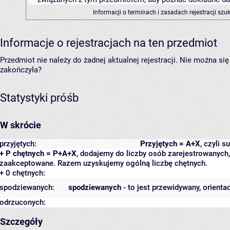
Informacji o terminach i zasadach rejestracji sz
Informacje o rejestracjach na ten przedmiot
Przedmiot nie należy do żadnej aktualnej rejestracji. Nie można s
zakończyła?
Statystyki próśb
W skrócie
przyjętych:
Przyjętych = A+X
, czyli 
+ P chętnych = P+A+X
, dodajemy do liczby osób zarejestrowanych, 
zaakceptowane. Razem uzyskujemy ogólną liczbę chętnych.
+ 0 chętnych:
spodziewanych:
spodziewanych
- to jest przewidywany, orienta
odrzuconych:
Szczegóły