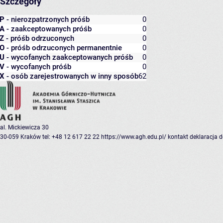
Szczegóły
P
- nierozpatrzonych próśb
0
A
- zaakceptowanych próśb
0
Z
- próśb odrzuconych
0
O
- próśb odrzuconych permanentnie
0
U
- wycofanych zaakceptowanych próśb
0
V
- wycofanych próśb
0
X
- osób zarejestrowanych w inny sposób
62
al. Mickiewicza 30
30-059 Kraków
tel: +48 12 617 22 22
https://www.agh.edu.pl/
kontakt
deklaracja 