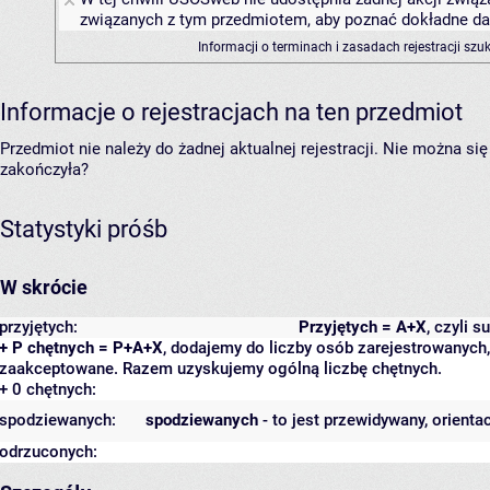
związanych z tym przedmiotem, aby poznać dokładne daty
Informacji o terminach i zasadach rejestracji sz
Informacje o rejestracjach na ten przedmiot
Przedmiot nie należy do żadnej aktualnej rejestracji. Nie można s
zakończyła?
Statystyki próśb
W skrócie
przyjętych:
Przyjętych = A+X
, czyli 
+ P chętnych = P+A+X
, dodajemy do liczby osób zarejestrowanych, 
zaakceptowane. Razem uzyskujemy ogólną liczbę chętnych.
+ 0 chętnych:
spodziewanych:
spodziewanych
- to jest przewidywany, orienta
odrzuconych: