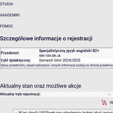
STUDIA
AKADEMIKI
POMOC
Szczegółowe informacje o rejestracji
Specjalistyczny język angielski B2+
Przedmiot:
440-100-2N-JA
Cykl dydaktyczny:
Semestr letni 2024/2025
Opisu przedmiotu, zasad zaliczania i innych informacji szukaj na
stronie przedmio
Aktualny stan oraz możliwe akcje
Aktualny tryb rejestracji:
r
W tej chwili USOSweb nie udostępnia żadnej akcji związa