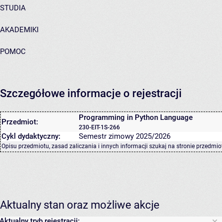
STUDIA
AKADEMIKI
POMOC
Szczegółowe informacje o rejestracji
Programming in Python Language
Przedmiot:
230-EIT-1S-266
Cykl dydaktyczny:
Semestr zimowy 2025/2026
Opisu przedmiotu, zasad zaliczania i innych informacji szukaj na
stronie przedmio
Aktualny stan oraz możliwe akcje
Aktualny tryb rejestracji: