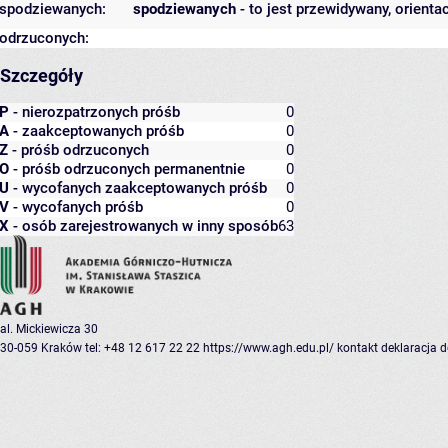
spodziewanych:
spodziewanych
- to jest przewidywany, orienta
odrzuconych:
Szczegóły
P
- nierozpatrzonych próśb
0
A
- zaakceptowanych próśb
0
Z
- próśb odrzuconych
0
O
- próśb odrzuconych permanentnie
0
U
- wycofanych zaakceptowanych próśb
0
V
- wycofanych próśb
0
X
- osób zarejestrowanych w inny sposób
63
al. Mickiewicza 30
30-059 Kraków
tel: +48 12 617 22 22
https://www.agh.edu.pl/
kontakt
deklaracja 