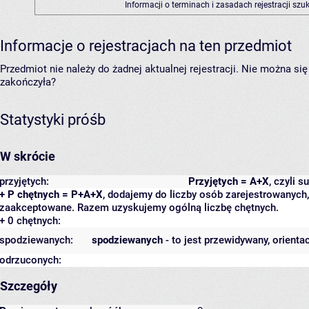
Informacji o terminach i zasadach rejestracji sz
Informacje o rejestracjach na ten przedmiot
Przedmiot nie należy do żadnej aktualnej rejestracji. Nie można s
zakończyła?
Statystyki próśb
W skrócie
przyjętych:
Przyjętych = A+X
, czyli 
+ P chętnych = P+A+X
, dodajemy do liczby osób zarejestrowanych, 
zaakceptowane. Razem uzyskujemy ogólną liczbę chętnych.
+ 0 chętnych:
spodziewanych:
spodziewanych
- to jest przewidywany, orienta
odrzuconych:
Szczegóły