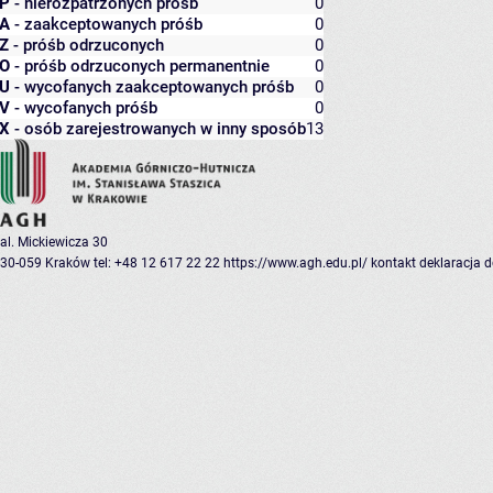
P
- nierozpatrzonych próśb
0
A
- zaakceptowanych próśb
0
Z
- próśb odrzuconych
0
O
- próśb odrzuconych permanentnie
0
U
- wycofanych zaakceptowanych próśb
0
V
- wycofanych próśb
0
X
- osób zarejestrowanych w inny sposób
13
al. Mickiewicza 30
30-059 Kraków
tel: +48 12 617 22 22
https://www.agh.edu.pl/
kontakt
deklaracja 