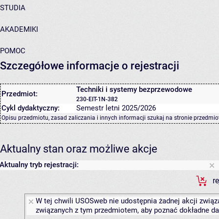
STUDIA
AKADEMIKI
POMOC
Szczegółowe informacje o rejestracji
Techniki i systemy bezprzewodowe
Przedmiot:
230-EIT-1N-382
Cykl dydaktyczny:
Semestr letni 2025/2026
Opisu przedmiotu, zasad zaliczania i innych informacji szukaj na
stronie przedmio
Aktualny stan oraz możliwe akcje
Aktualny tryb rejestracji:
r
W tej chwili USOSweb nie udostępnia żadnej akcji związa
związanych z tym przedmiotem, aby poznać dokładne daty