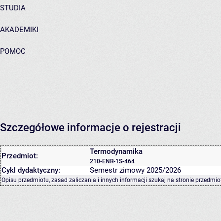
STUDIA
AKADEMIKI
POMOC
Szczegółowe informacje o rejestracji
Termodynamika
Przedmiot:
210-ENR-1S-464
Cykl dydaktyczny:
Semestr zimowy 2025/2026
Opisu przedmiotu, zasad zaliczania i innych informacji szukaj na
stronie przedmio