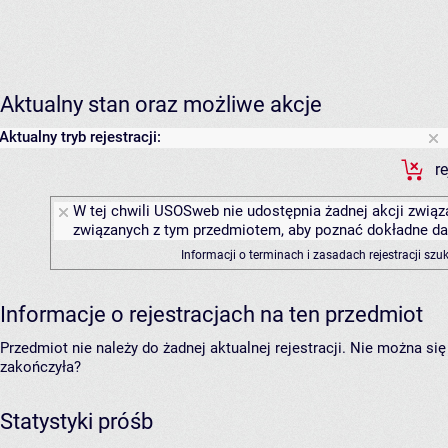
Aktualny stan oraz możliwe akcje
Aktualny tryb rejestracji:
r
W tej chwili USOSweb nie udostępnia żadnej akcji związa
związanych z tym przedmiotem, aby poznać dokładne daty
Informacji o terminach i zasadach rejestracji sz
Informacje o rejestracjach na ten przedmiot
Przedmiot nie należy do żadnej aktualnej rejestracji. Nie można s
zakończyła?
Statystyki próśb