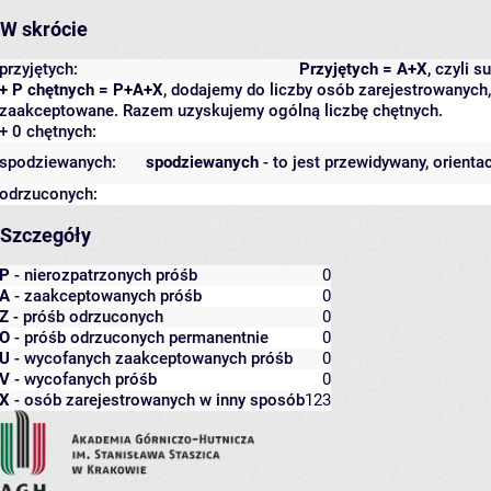
W skrócie
przyjętych:
Przyjętych = A+X
, czyli 
+ P chętnych = P+A+X
, dodajemy do liczby osób zarejestrowanych, 
zaakceptowane. Razem uzyskujemy ogólną liczbę chętnych.
+ 0 chętnych:
spodziewanych:
spodziewanych
- to jest przewidywany, orienta
odrzuconych:
Szczegóły
P
- nierozpatrzonych próśb
0
A
- zaakceptowanych próśb
0
Z
- próśb odrzuconych
0
O
- próśb odrzuconych permanentnie
0
U
- wycofanych zaakceptowanych próśb
0
V
- wycofanych próśb
0
X
- osób zarejestrowanych w inny sposób
123