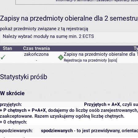
Informacji o terminach i zasadach rejestracji sz
Zapisy na przedmioty obieralne dla 2 semest
pokaż przedmioty związane z tą rejestracją
Należy wybrać moduły na sumę min. 2 ECTS
Stan
Czas trwania
Ty
zakończona
Zapisy na przedmioty obieralne dla 
-
Rejestracja na przedmioty
[
opis
]
Statystyki próśb
W skrócie
przyjętych:
Przyjętych = A+X
, czyli 
+ P chętnych = P+A+X
, dodajemy do liczby osób zarejestrowanych, 
zaakceptowane. Razem uzyskujemy ogólną liczbę chętnych.
+ 0 chętnych:
spodziewanych:
spodziewanych
- to jest przewidywany, orienta