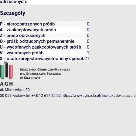
odrzuconych:
Szczegóły
P
- nierozpatrzonych próśb
0
A
- zaakceptowanych próśb
0
Z
- próśb odrzuconych
0
O
- próśb odrzuconych permanentnie
0
U
- wycofanych zaakceptowanych próśb
0
V
- wycofanych próśb
1
X
- osób zarejestrowanych w inny sposób
21
al. Mickiewicza 30
30-059 Kraków
tel: +48 12 617 22 22
https://www.agh.edu.pl/
kontakt
deklaracja 