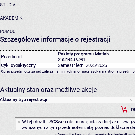
STUDIA
AKADEMIKI
POMOC
Szczegółowe informacje o rejestracji
Pakiety programu Matlab
Przedmiot:
210-ENR-1S-291
Cykl dydaktyczny:
Semestr letni 2025/2026
Opisu przedmiotu, zasad zaliczania i innych informacji szukaj na
stronie przedmio
Aktualny stan oraz możliwe akcje
Aktualny tryb rejestracji:
r
W tej chwili USOSweb nie udostępnia żadnej akcji związa
związanych z tym przedmiotem, aby poznać dokładne daty