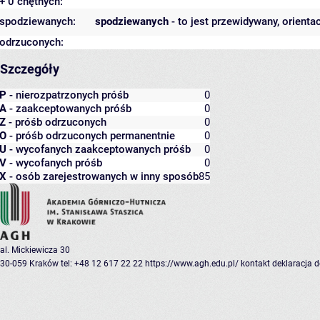
+ 0 chętnych:
spodziewanych:
spodziewanych
- to jest przewidywany, orienta
odrzuconych:
Szczegóły
P
- nierozpatrzonych próśb
0
A
- zaakceptowanych próśb
0
Z
- próśb odrzuconych
0
O
- próśb odrzuconych permanentnie
0
U
- wycofanych zaakceptowanych próśb
0
V
- wycofanych próśb
0
X
- osób zarejestrowanych w inny sposób
85
al. Mickiewicza 30
30-059 Kraków
tel: +48 12 617 22 22
https://www.agh.edu.pl/
kontakt
deklaracja 