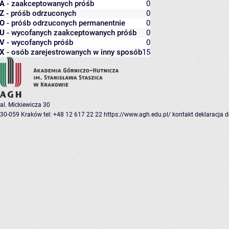
A
- zaakceptowanych próśb
0
Z
- próśb odrzuconych
0
O
- próśb odrzuconych permanentnie
0
U
- wycofanych zaakceptowanych próśb
0
V
- wycofanych próśb
0
X
- osób zarejestrowanych w inny sposób
15
al. Mickiewicza 30
30-059 Kraków
tel: +48 12 617 22 22
https://www.agh.edu.pl/
kontakt
deklaracja 