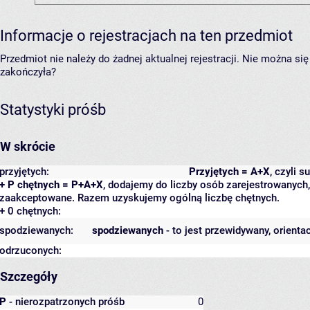
Informacje o rejestracjach na ten przedmiot
Przedmiot nie należy do żadnej aktualnej rejestracji. Nie można s
zakończyła?
Statystyki próśb
W skrócie
przyjętych:
Przyjętych = A+X
, czyli 
+ P chętnych = P+A+X
, dodajemy do liczby osób zarejestrowanych, 
zaakceptowane. Razem uzyskujemy ogólną liczbę chętnych.
+ 0 chętnych:
spodziewanych:
spodziewanych
- to jest przewidywany, orienta
odrzuconych:
Szczegóły
P
- nierozpatrzonych próśb
0