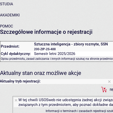
STUDIA
AKADEMIKI
POMOC
Szczegółowe informacje o rejestracji
Sztuczna inteligencja - zbiory rozmyte, SSN
Przedmiot:
200-ZIP-2S-488
Cykl dydaktyczny:
Semestr letni 2025/2026
Opisu przedmiotu, zasad zaliczania i innych informacji szukaj na
stronie przedmio
Aktualny stan oraz możliwe akcje
Aktualny tryb rejestracji:
r
W tej chwili USOSweb nie udostępnia żadnej akcji związa
związanych z tym przedmiotem, aby poznać dokładne daty
Informacji o terminach i zasadach rejestracji sz