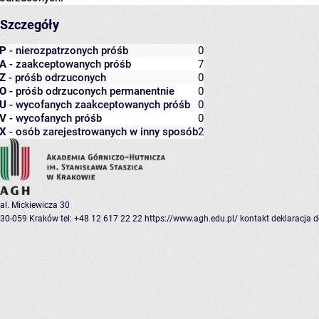
Szczegóły
P
- nierozpatrzonych próśb
0
A
- zaakceptowanych próśb
7
Z
- próśb odrzuconych
0
O
- próśb odrzuconych permanentnie
0
U
- wycofanych zaakceptowanych próśb
0
V
- wycofanych próśb
0
X
- osób zarejestrowanych w inny sposób
2
al. Mickiewicza 30
30-059 Kraków
tel: +48 12 617 22 22
https://www.agh.edu.pl/
kontakt
deklaracja 