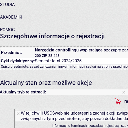
STUDIA
AKADEMIKI
POMOC
Szczegółowe informacje o rejestracji
Narzędzia controllingu wspierające szczupłe za
Przedmiot:
200-ZIP-2S-448
Cykl dydaktyczny:
Semestr letni 2024/2025
Opisu przedmiotu, zasad zaliczania i innych informacji szukaj na
stronie przedmio
Aktualny stan oraz możliwe akcje
Aktualny tryb rejestracji:
r
W tej chwili USOSweb nie udostępnia żadnej akcji związa
związanych z tym przedmiotem, aby poznać dokładne daty
Informacji o terminach i zasadach rejestracji sz