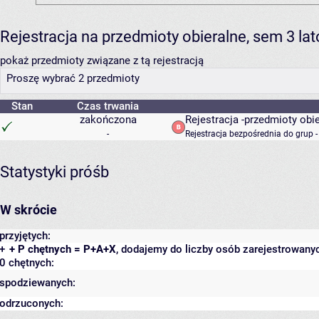
Rejestracja na przedmioty obieralne, sem 3 l
pokaż przedmioty związane z tą rejestracją
Proszę wybrać 2 przedmioty
Stan
Czas trwania
zakończona
Rejestracja -przedmioty obi
-
Rejestracja bezpośrednia do grup 
Statystyki próśb
W skrócie
przyjętych:
+
+ P chętnych = P+A+X
, dodajemy do liczby osób zarejestrowanyc
0 chętnych:
spodziewanych:
odrzuconych: