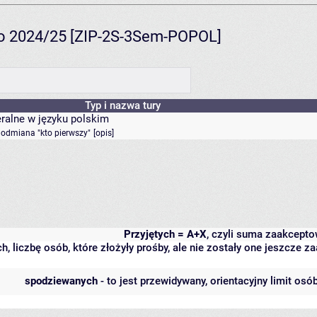
ato 2024/25 [ZIP-2S-3Sem-POPOL]
Typ i nazwa tury
eralne w języku polskim
- odmiana "kto pierwszy"
[
opis
]
Przyjętych = A+X
, czyli suma zaakcept
h, liczbę osób, które złożyły prośby, ale nie zostały one jeszcze
spodziewanych
- to jest przewidywany, orientacyjny limit osó