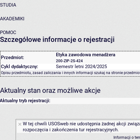
STUDIA
AKADEMIKI
POMOC
Szczegółowe informacje o rejestracji
Etyka zawodowa menadżera
Przedmiot:
200-ZIP-2S-424
Cykl dydaktyczny:
Semestr letni 2024/2025
Opisu przedmiotu, zasad zaliczania i innych informacji szukaj na
stronie przedmio
Aktualny stan oraz możliwe akcje
Aktualny tryb rejestracji:
W tej chwili USOSweb nie udostępnia żadnej akcji związ
rozpoczęcia i zakończenia tur rejestracyjnych.
Informacji o te