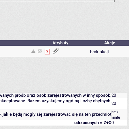
Atrybuty
Akcje
2
brak akcji
owanych próśb oraz osób zarejestrowanych w inny sposób.
20
 zaakceptowane. Razem uzyskujemy ogólną liczbę chętnych.
20
brak
b, jakie będą mogły się zarejestrować się na ten przedmiot
limitu
odrzuconych = Z+O
0