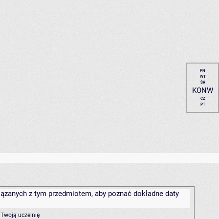
PN
WT
ŚR
KONW
CZ
PT
związanych z tym przedmiotem, aby poznać dokładne daty
 Twoją uczelnię