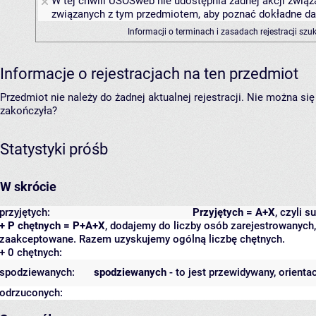
W tej chwili USOSweb nie udostępnia żadnej akcji związa
związanych z tym przedmiotem, aby poznać dokładne daty
Informacji o terminach i zasadach rejestracji sz
Informacje o rejestracjach na ten przedmiot
Przedmiot nie należy do żadnej aktualnej rejestracji. Nie można s
zakończyła?
Statystyki próśb
W skrócie
przyjętych:
Przyjętych = A+X
, czyli 
+ P chętnych = P+A+X
, dodajemy do liczby osób zarejestrowanych, 
zaakceptowane. Razem uzyskujemy ogólną liczbę chętnych.
+ 0 chętnych:
spodziewanych:
spodziewanych
- to jest przewidywany, orienta
odrzuconych: