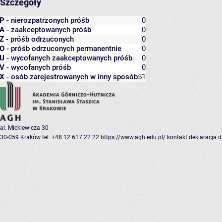
Szczegóły
P
- nierozpatrzonych próśb
0
A
- zaakceptowanych próśb
0
Z
- próśb odrzuconych
0
O
- próśb odrzuconych permanentnie
0
U
- wycofanych zaakceptowanych próśb
0
V
- wycofanych próśb
0
X
- osób zarejestrowanych w inny sposób
51
al. Mickiewicza 30
30-059 Kraków
tel: +48 12 617 22 22
https://www.agh.edu.pl/
kontakt
deklaracja 