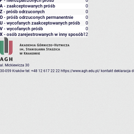
P
- nierozpatrzonych próśb
0
A
- zaakceptowanych próśb
0
Z
- próśb odrzuconych
0
O
- próśb odrzuconych permanentnie
0
U
- wycofanych zaakceptowanych próśb
0
V
- wycofanych próśb
0
X
- osób zarejestrowanych w inny sposób
12
al. Mickiewicza 30
30-059 Kraków
tel: +48 12 617 22 22
https://www.agh.edu.pl/
kontakt
deklaracja 