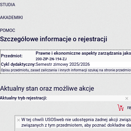
STUDIA
AKADEMIKI
POMOC
Szczegółowe informacje o rejestracji
Prawne i ekonomiczne aspekty zarządzania jak
Przedmiot:
200-ZIP-2N-194-ZJ
Cykl dydaktyczny:
Semestr zimowy 2025/2026
Opisu przedmiotu, zasad zaliczania i innych informacji szukaj na
stronie przedmio
Aktualny stan oraz możliwe akcje
Aktualny tryb rejestracji:
r
W tej chwili USOSweb nie udostępnia żadnej akcji związa
związanych z tym przedmiotem, aby poznać dokładne daty