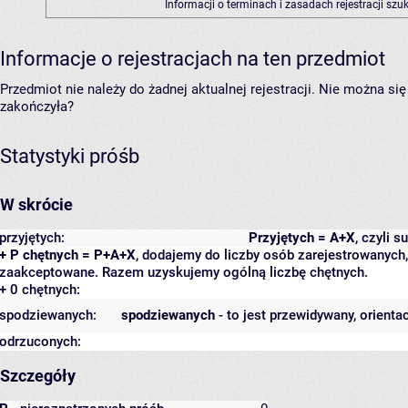
Informacji o terminach i zasadach rejestracji sz
Informacje o rejestracjach na ten przedmiot
Przedmiot nie należy do żadnej aktualnej rejestracji. Nie można s
zakończyła?
Statystyki próśb
W skrócie
przyjętych:
Przyjętych = A+X
, czyli 
+ P chętnych = P+A+X
, dodajemy do liczby osób zarejestrowanych, 
zaakceptowane. Razem uzyskujemy ogólną liczbę chętnych.
+ 0 chętnych:
spodziewanych:
spodziewanych
- to jest przewidywany, orienta
odrzuconych:
Szczegóły