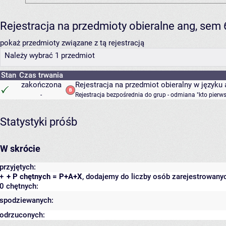
Rejestracja na przedmioty obieralne ang, sem
pokaż przedmioty związane z tą rejestracją
Należy wybrać 1 przedmiot
Stan
Czas trwania
zakończona
Rejestracja na przedmiot obieralny w język
-
Rejestracja bezpośrednia do grup - odmiana "kto pierw
Statystyki próśb
W skrócie
przyjętych:
+
+ P chętnych = P+A+X
, dodajemy do liczby osób zarejestrowanyc
0 chętnych:
spodziewanych:
odrzuconych: