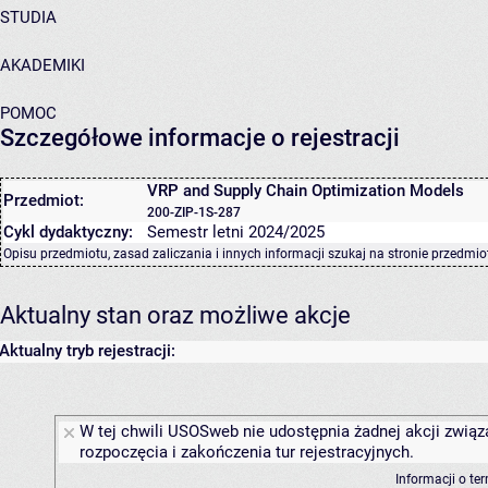
STUDIA
AKADEMIKI
POMOC
Szczegółowe informacje o rejestracji
VRP and Supply Chain Optimization Models
Przedmiot:
200-ZIP-1S-287
Cykl dydaktyczny:
Semestr letni 2024/2025
Opisu przedmiotu, zasad zaliczania i innych informacji szukaj na
stronie przedmio
Aktualny stan oraz możliwe akcje
Aktualny tryb rejestracji:
W tej chwili USOSweb nie udostępnia żadnej akcji związ
rozpoczęcia i zakończenia tur rejestracyjnych.
Informacji o te