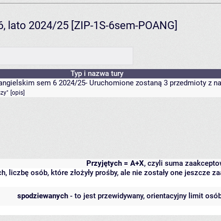
 6, lato 2024/25 [ZIP-1S-6sem-POANG]
Typ i nazwa tury
u angielskim sem 6 2024/25- Uruchomione zostaną 3 przedmioty z n
szy"
[
opis
]
Przyjętych = A+X
, czyli suma zaakcept
h, liczbę osób, które złożyły prośby, ale nie zostały one jeszcze
spodziewanych
- to jest przewidywany, orientacyjny limit osó