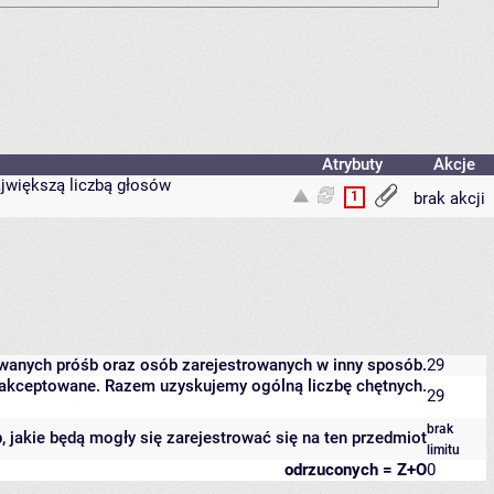
Atrybuty
Akcje
ajwiększą liczbą głosów
1
brak akcji
owanych próśb oraz osób zarejestrowanych w inny sposób.
29
 zaakceptowane. Razem uzyskujemy ogólną liczbę chętnych.
29
brak
b, jakie będą mogły się zarejestrować się na ten przedmiot
limitu
odrzuconych = Z+O
0