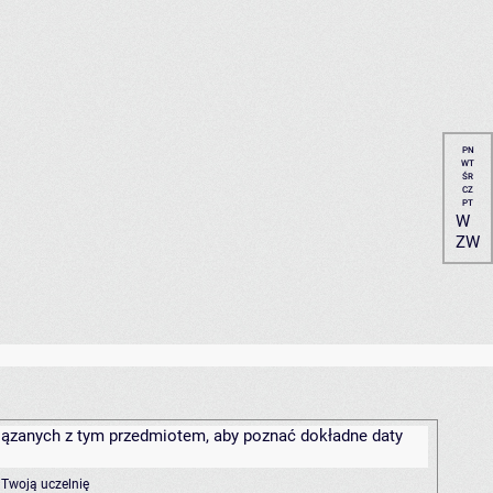
PN
WT
ŚR
CZ
PT
W
ZW
związanych z tym przedmiotem, aby poznać dokładne daty
 Twoją uczelnię