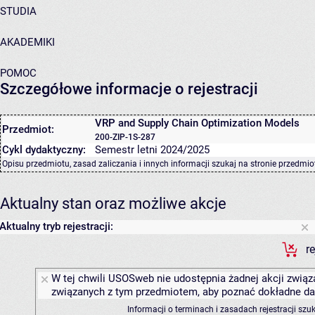
STUDIA
AKADEMIKI
POMOC
Szczegółowe informacje o rejestracji
VRP and Supply Chain Optimization Models
Przedmiot:
200-ZIP-1S-287
Cykl dydaktyczny:
Semestr letni 2024/2025
Opisu przedmiotu, zasad zaliczania i innych informacji szukaj na
stronie przedmio
Aktualny stan oraz możliwe akcje
Aktualny tryb rejestracji:
r
W tej chwili USOSweb nie udostępnia żadnej akcji związa
związanych z tym przedmiotem, aby poznać dokładne daty
Informacji o terminach i zasadach rejestracji sz