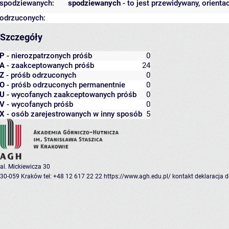
spodziewanych:
spodziewanych
- to jest przewidywany, orienta
odrzuconych:
Szczegóły
P
- nierozpatrzonych próśb
0
A
- zaakceptowanych próśb
24
Z
- próśb odrzuconych
0
O
- próśb odrzuconych permanentnie
0
U
- wycofanych zaakceptowanych próśb
0
V
- wycofanych próśb
0
X
- osób zarejestrowanych w inny sposób
5
al. Mickiewicza 30
30-059 Kraków
tel: +48 12 617 22 22
https://www.agh.edu.pl/
kontakt
deklaracja 