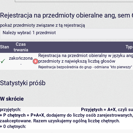
Rejestracja na przedmioty obieralne ang, sem
pokaż przedmioty związane z tą rejestracją
Należy wybrać 1 przedmiot
Czas
Stan
Typ
trwania
Rejestracja na przedmiot obieralny w języku a
zakończona
przedmioty z największą liczbą głosów
-
Rejestracja bezpośrednia do grup - odmiana "kto pierwszy"
Statystyki próśb
W skrócie
przyjętych:
Przyjętych = A+X
, czyli 
+ P chętnych = P+A+X
, dodajemy do liczby osób zarejestrowanych, 
zaakceptowane. Razem uzyskujemy ogólną liczbę chętnych.
+ 0 chętnych: