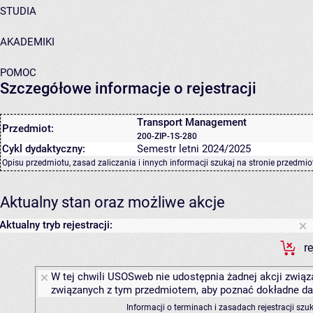
STUDIA
AKADEMIKI
POMOC
Szczegółowe informacje o rejestracji
Transport Management
Przedmiot:
200-ZIP-1S-280
Cykl dydaktyczny:
Semestr letni 2024/2025
Opisu przedmiotu, zasad zaliczania i innych informacji szukaj na
stronie przedmio
Aktualny stan oraz możliwe akcje
Aktualny tryb rejestracji:
r
W tej chwili USOSweb nie udostępnia żadnej akcji związa
związanych z tym przedmiotem, aby poznać dokładne daty
Informacji o terminach i zasadach rejestracji sz