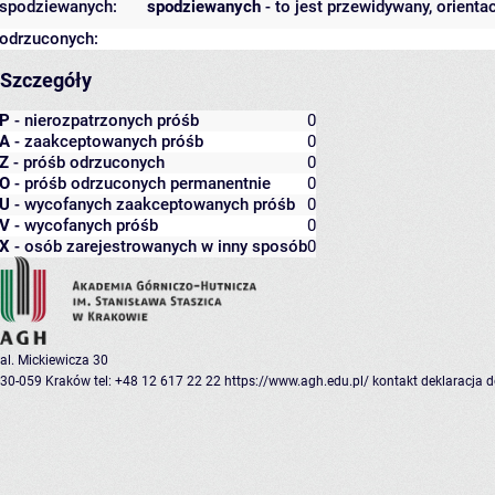
spodziewanych:
spodziewanych
- to jest przewidywany, orienta
odrzuconych:
Szczegóły
P
- nierozpatrzonych próśb
0
A
- zaakceptowanych próśb
0
Z
- próśb odrzuconych
0
O
- próśb odrzuconych permanentnie
0
U
- wycofanych zaakceptowanych próśb
0
V
- wycofanych próśb
0
X
- osób zarejestrowanych w inny sposób
0
al. Mickiewicza 30
30-059 Kraków
tel: +48 12 617 22 22
https://www.agh.edu.pl/
kontakt
deklaracja 