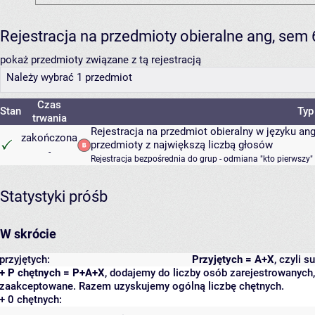
Rejestracja na przedmioty obieralne ang, sem
pokaż przedmioty związane z tą rejestracją
Należy wybrać 1 przedmiot
Czas
Stan
Typ
trwania
Rejestracja na przedmiot obieralny w języku a
zakończona
przedmioty z największą liczbą głosów
-
Rejestracja bezpośrednia do grup - odmiana "kto pierwszy"
Statystyki próśb
W skrócie
przyjętych:
Przyjętych = A+X
, czyli 
+ P chętnych = P+A+X
, dodajemy do liczby osób zarejestrowanych, 
zaakceptowane. Razem uzyskujemy ogólną liczbę chętnych.
+ 0 chętnych: