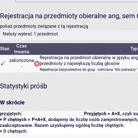
Rejestracja na przedmioty obieralne ang, sem
pokaż przedmioty związane z tą rejestracją
Należy wybrać 1 przedmiot
Czas
Stan
Typ
trwania
Rejestracja na przedmiot obieralny w języku a
zakończona
przedmioty z największą liczbą głosów
-
Rejestracja bezpośrednia do grup - odmiana "kto pierwszy"
Statystyki próśb
W skrócie
przyjętych:
Przyjętych = A+X
, czyli 
+ P chętnych = P+A+X
, dodajemy do liczby osób zarejestrowanych, 
zaakceptowane. Razem uzyskujemy ogólną liczbę chętnych.
+ 0 chętnych: