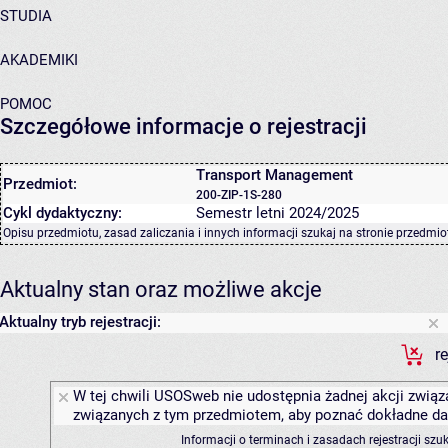
STUDIA
AKADEMIKI
POMOC
Szczegółowe informacje o rejestracji
Transport Management
Przedmiot:
200-ZIP-1S-280
Cykl dydaktyczny:
Semestr letni 2024/2025
Opisu przedmiotu, zasad zaliczania i innych informacji szukaj na
stronie przedmio
Aktualny stan oraz możliwe akcje
Aktualny tryb rejestracji:
r
W tej chwili USOSweb nie udostępnia żadnej akcji związa
związanych z tym przedmiotem, aby poznać dokładne daty
Informacji o terminach i zasadach rejestracji sz