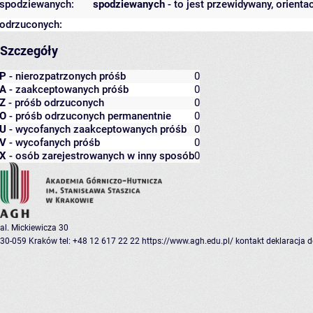
spodziewanych:
spodziewanych
- to jest przewidywany, orienta
odrzuconych:
Szczegóły
P
- nierozpatrzonych próśb
0
A
- zaakceptowanych próśb
0
Z
- próśb odrzuconych
0
O
- próśb odrzuconych permanentnie
0
U
- wycofanych zaakceptowanych próśb
0
V
- wycofanych próśb
0
X
- osób zarejestrowanych w inny sposób
0
al. Mickiewicza 30
30-059 Kraków
tel: +48 12 617 22 22
https://www.agh.edu.pl/
kontakt
deklaracja 