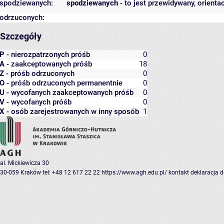
spodziewanych:
spodziewanych
- to jest przewidywany, orienta
odrzuconych:
Szczegóły
P
- nierozpatrzonych próśb
0
A
- zaakceptowanych próśb
18
Z
- próśb odrzuconych
0
O
- próśb odrzuconych permanentnie
0
U
- wycofanych zaakceptowanych próśb
0
V
- wycofanych próśb
0
X
- osób zarejestrowanych w inny sposób
1
al. Mickiewicza 30
30-059 Kraków
tel: +48 12 617 22 22
https://www.agh.edu.pl/
kontakt
deklaracja 