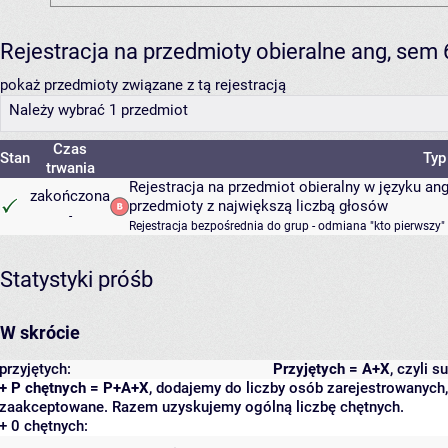
Rejestracja na przedmioty obieralne ang, sem
pokaż przedmioty związane z tą rejestracją
Należy wybrać 1 przedmiot
Czas
Stan
Typ
trwania
Rejestracja na przedmiot obieralny w języku a
zakończona
przedmioty z największą liczbą głosów
-
Rejestracja bezpośrednia do grup - odmiana "kto pierwszy"
Statystyki próśb
W skrócie
przyjętych:
Przyjętych = A+X
, czyli 
+ P chętnych = P+A+X
, dodajemy do liczby osób zarejestrowanych, 
zaakceptowane. Razem uzyskujemy ogólną liczbę chętnych.
+ 0 chętnych: