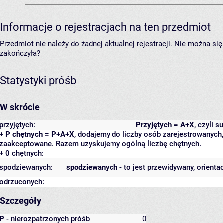
Informacje o rejestracjach na ten przedmiot
Przedmiot nie należy do żadnej aktualnej rejestracji. Nie można s
zakończyła?
Statystyki próśb
W skrócie
przyjętych:
Przyjętych = A+X
, czyli 
+ P chętnych = P+A+X
, dodajemy do liczby osób zarejestrowanych, 
zaakceptowane. Razem uzyskujemy ogólną liczbę chętnych.
+ 0 chętnych:
spodziewanych:
spodziewanych
- to jest przewidywany, orienta
odrzuconych:
Szczegóły
P
- nierozpatrzonych próśb
0