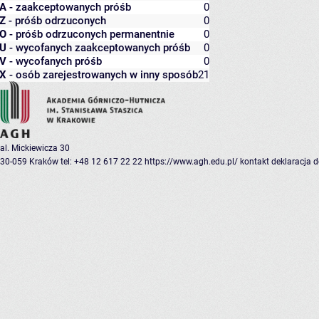
A
- zaakceptowanych próśb
0
Z
- próśb odrzuconych
0
O
- próśb odrzuconych permanentnie
0
U
- wycofanych zaakceptowanych próśb
0
V
- wycofanych próśb
0
X
- osób zarejestrowanych w inny sposób
21
al. Mickiewicza 30
30-059 Kraków
tel: +48 12 617 22 22
https://www.agh.edu.pl/
kontakt
deklaracja 