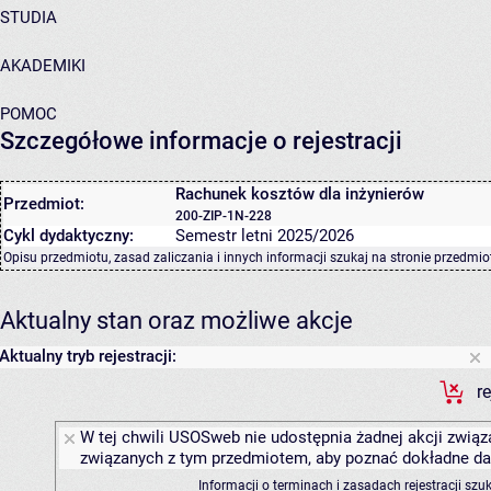
STUDIA
AKADEMIKI
POMOC
Szczegółowe informacje o rejestracji
Rachunek kosztów dla inżynierów
Przedmiot:
200-ZIP-1N-228
Cykl dydaktyczny:
Semestr letni 2025/2026
Opisu przedmiotu, zasad zaliczania i innych informacji szukaj na
stronie przedmio
Aktualny stan oraz możliwe akcje
Aktualny tryb rejestracji:
r
W tej chwili USOSweb nie udostępnia żadnej akcji związa
związanych z tym przedmiotem, aby poznać dokładne daty
Informacji o terminach i zasadach rejestracji sz