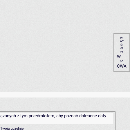
PN
WT
ŚR
CZ
PT
W
SO
CWA
związanych z tym przedmiotem, aby poznać dokładne daty
 Twoją uczelnię