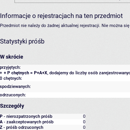
Informacje o rejestracjach na ten przedmiot
Przedmiot nie należy do żadnej aktualnej rejestracji. Nie można s
Statystyki próśb
W skrócie
przyjętych:
+
+ P chętnych = P+A+X
, dodajemy do liczby osób zarejestrowanyc
0 chętnych:
spodziewanych:
odrzuconych:
Szczegóły
P
- nierozpatrzonych próśb
0
A
- zaakceptowanych próśb
0
Z
- próśb odrzuconych
0