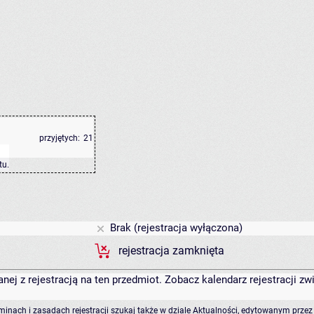
przyjętych:
21
tu
.
Brak (rejestracja wyłączona)
rejestracja zamknięta
anej z rejestracją na ten przedmiot. Zobacz kalendarz rejestracji 
rminach i zasadach rejestracji szukaj także w dziale Aktualności, edytowanym przez