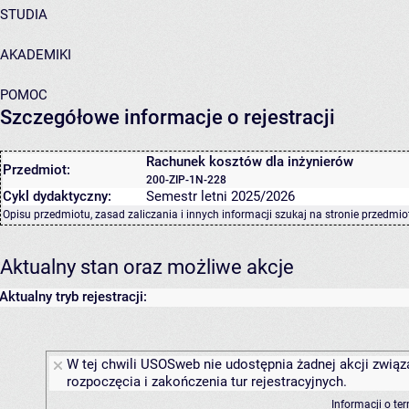
STUDIA
AKADEMIKI
POMOC
Szczegółowe informacje o rejestracji
Rachunek kosztów dla inżynierów
Przedmiot:
200-ZIP-1N-228
Cykl dydaktyczny:
Semestr letni 2025/2026
Opisu przedmiotu, zasad zaliczania i innych informacji szukaj na
stronie przedmio
Aktualny stan oraz możliwe akcje
Aktualny tryb rejestracji:
W tej chwili USOSweb nie udostępnia żadnej akcji związ
rozpoczęcia i zakończenia tur rejestracyjnych.
Informacji o te