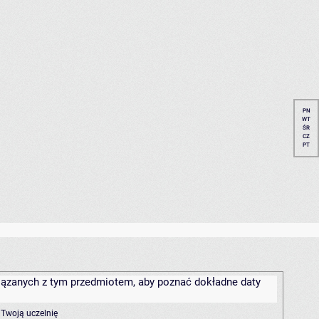
PN
WT
ŚR
CZ
PT
związanych z tym przedmiotem, aby poznać dokładne daty
 Twoją uczelnię