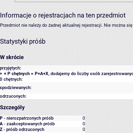
Informacje o rejestracjach na ten przedmiot
Przedmiot nie należy do żadnej aktualnej rejestracji. Nie można s
Statystyki próśb
W skrócie
przyjętych:
+
+ P chętnych = P+A+X
, dodajemy do liczby osób zarejestrowanyc
0 chętnych:
spodziewanych:
odrzuconych:
Szczegóły
P
- nierozpatrzonych próśb
0
A
- zaakceptowanych próśb
0
Z
- próśb odrzuconych
0