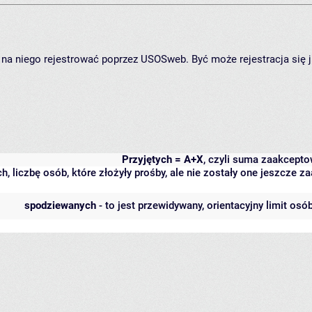
ię na niego rejestrować poprzez USOSweb. Być może rejestracja się 
Przyjętych = A+X
, czyli suma zaakcept
h, liczbę osób, które złożyły prośby, ale nie zostały one jeszcze
spodziewanych
- to jest przewidywany, orientacyjny limit osó