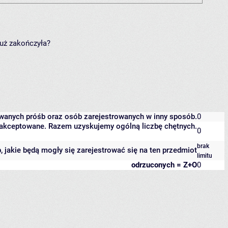
już zakończyła?
owanych próśb oraz osób zarejestrowanych w inny sposób.
0
 zaakceptowane. Razem uzyskujemy ogólną liczbę chętnych.
0
brak
b, jakie będą mogły się zarejestrować się na ten przedmiot
limitu
odrzuconych = Z+O
0