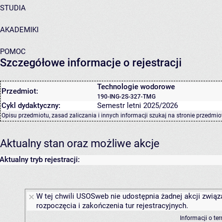
STUDIA
AKADEMIKI
POMOC
Szczegółowe informacje o rejestracji
Technologie wodorowe
Przedmiot:
190-ING-2S-327-TMG
Cykl dydaktyczny:
Semestr letni 2025/2026
Opisu przedmiotu, zasad zaliczania i innych informacji szukaj na
stronie przedmio
Aktualny stan oraz możliwe akcje
Aktualny tryb rejestracji:
W tej chwili USOSweb nie udostępnia żadnej akcji związ
rozpoczęcia i zakończenia tur rejestracyjnych.
Informacji o te