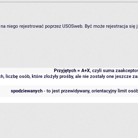
ię na niego rejestrować poprzez USOSweb. Być może rejestracja się 
Przyjętych = A+X
, czyli suma zaakcept
h, liczbę osób, które złożyły prośby, ale nie zostały one jeszcze
spodziewanych
- to jest przewidywany, orientacyjny limit osó