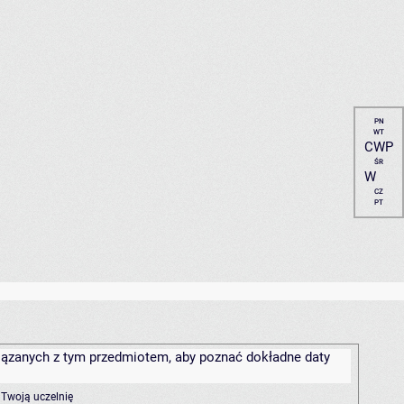
PN
WT
CWP
ŚR
W
CZ
PT
związanych z tym przedmiotem, aby poznać dokładne daty
 Twoją uczelnię