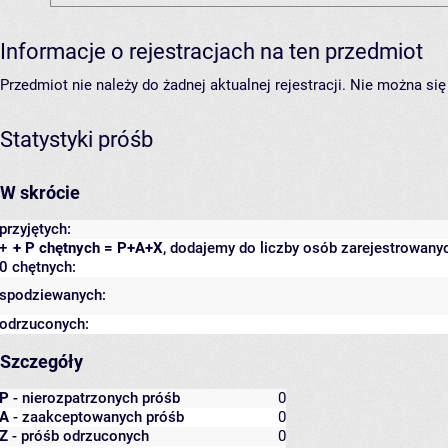
Informacje o rejestracjach na ten przedmiot
Przedmiot nie należy do żadnej aktualnej rejestracji. Nie można s
Statystyki próśb
W skrócie
przyjętych:
+
+ P chętnych = P+A+X
, dodajemy do liczby osób zarejestrowanyc
0 chętnych:
spodziewanych:
odrzuconych:
Szczegóły
P
- nierozpatrzonych próśb
0
A
- zaakceptowanych próśb
0
Z
- próśb odrzuconych
0