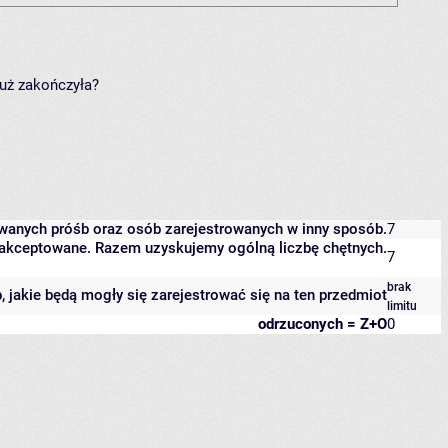
już zakończyła?
owanych próśb oraz osób zarejestrowanych w inny sposób.
7
 zaakceptowane. Razem uzyskujemy ogólną liczbę chętnych.
7
brak
b, jakie będą mogły się zarejestrować się na ten przedmiot
limitu
odrzuconych = Z+O
0