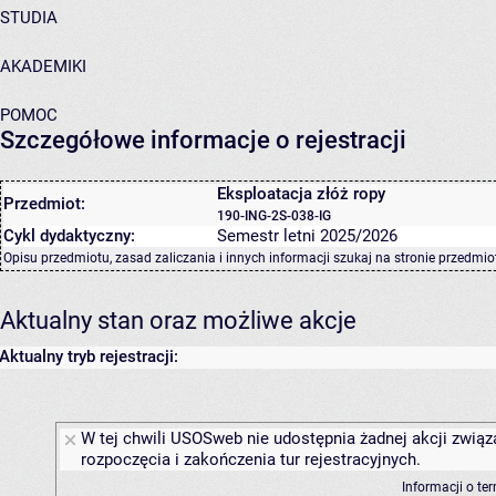
STUDIA
AKADEMIKI
POMOC
Szczegółowe informacje o rejestracji
Eksploatacja złóż ropy
Przedmiot:
190-ING-2S-038-IG
Cykl dydaktyczny:
Semestr letni 2025/2026
Opisu przedmiotu, zasad zaliczania i innych informacji szukaj na
stronie przedmio
Aktualny stan oraz możliwe akcje
Aktualny tryb rejestracji:
W tej chwili USOSweb nie udostępnia żadnej akcji związ
rozpoczęcia i zakończenia tur rejestracyjnych.
Informacji o te