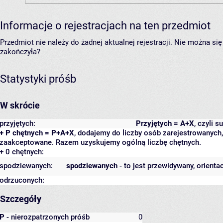
Informacje o rejestracjach na ten przedmiot
Przedmiot nie należy do żadnej aktualnej rejestracji. Nie można s
zakończyła?
Statystyki próśb
W skrócie
przyjętych:
Przyjętych = A+X
, czyli 
+ P chętnych = P+A+X
, dodajemy do liczby osób zarejestrowanych, 
zaakceptowane. Razem uzyskujemy ogólną liczbę chętnych.
+ 0 chętnych:
spodziewanych:
spodziewanych
- to jest przewidywany, orienta
odrzuconych:
Szczegóły
P
- nierozpatrzonych próśb
0