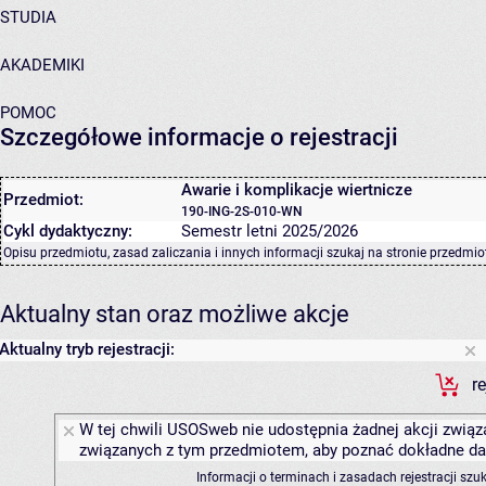
STUDIA
AKADEMIKI
POMOC
Szczegółowe informacje o rejestracji
Awarie i komplikacje wiertnicze
Przedmiot:
190-ING-2S-010-WN
Cykl dydaktyczny:
Semestr letni 2025/2026
Opisu przedmiotu, zasad zaliczania i innych informacji szukaj na
stronie przedmio
Aktualny stan oraz możliwe akcje
Aktualny tryb rejestracji:
r
W tej chwili USOSweb nie udostępnia żadnej akcji związa
związanych z tym przedmiotem, aby poznać dokładne daty
Informacji o terminach i zasadach rejestracji sz