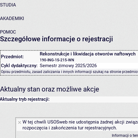
STUDIA
AKADEMIKI
POMOC
Szczegółowe informacje o rejestracji
Rekonstrukcje i likwidacja otworów naftowych
Przedmiot:
190-ING-1S-215-WN
Cykl dydaktyczny:
Semestr zimowy 2025/2026
Opisu przedmiotu, zasad zaliczania i innych informacji szukaj na
stronie przedmio
Aktualny stan oraz możliwe akcje
Aktualny tryb rejestracji:
W tej chwili USOSweb nie udostępnia żadnej akcji związ
rozpoczęcia i zakończenia tur rejestracyjnych.
Informacji o te