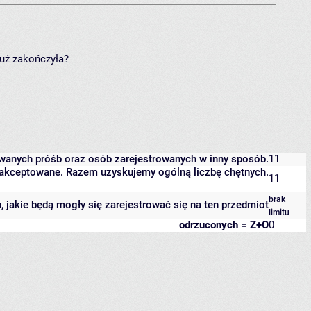
już zakończyła?
owanych próśb oraz osób zarejestrowanych w inny sposób.
11
 zaakceptowane. Razem uzyskujemy ogólną liczbę chętnych.
11
brak
b, jakie będą mogły się zarejestrować się na ten przedmiot
limitu
odrzuconych = Z+O
0