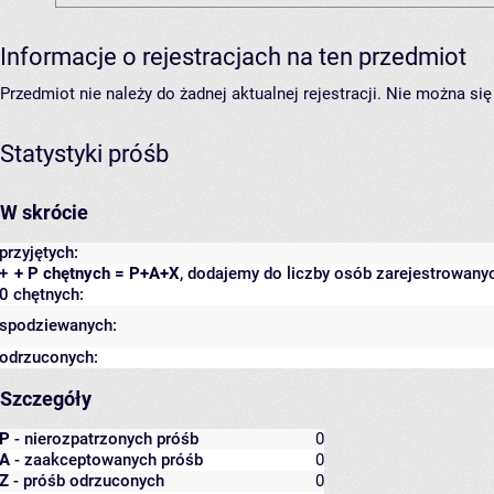
Informacje o rejestracjach na ten przedmiot
Przedmiot nie należy do żadnej aktualnej rejestracji. Nie można s
Statystyki próśb
W skrócie
przyjętych:
+
+ P chętnych = P+A+X
, dodajemy do liczby osób zarejestrowanyc
0 chętnych:
spodziewanych:
odrzuconych:
Szczegóły
P
- nierozpatrzonych próśb
0
A
- zaakceptowanych próśb
0
Z
- próśb odrzuconych
0