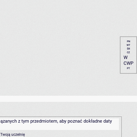
PN
WT
ŚR
CZ
W
CWP
PT
związanych z tym przedmiotem, aby poznać dokładne daty
 Twoją uczelnię