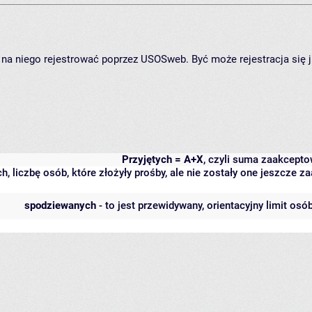
ię na niego rejestrować poprzez USOSweb. Być może rejestracja się 
Przyjętych = A+X
, czyli suma zaakcept
h, liczbę osób, które złożyły prośby, ale nie zostały one jeszcze
spodziewanych
- to jest przewidywany, orientacyjny limit osó