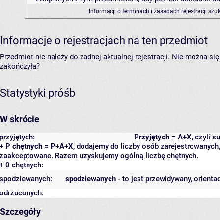
Informacji o terminach i zasadach rejestracji sz
Informacje o rejestracjach na ten przedmiot
Przedmiot nie należy do żadnej aktualnej rejestracji. Nie można s
zakończyła?
Statystyki próśb
W skrócie
przyjętych:
Przyjętych = A+X
, czyli 
+ P chętnych = P+A+X
, dodajemy do liczby osób zarejestrowanych, 
zaakceptowane. Razem uzyskujemy ogólną liczbę chętnych.
+ 0 chętnych:
spodziewanych:
spodziewanych
- to jest przewidywany, orienta
odrzuconych:
Szczegóły