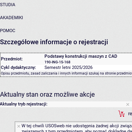
STUDIA
AKADEMIKI
POMOC
Szczegółowe informacje o rejestracji
Podstawy konstrukcji maszyn z CAD
Przedmiot:
190-ING-1S-168
Cykl dydaktyczny:
Semestr letni 2025/2026
Opisu przedmiotu, zasad zaliczania i innych informacji szukaj na
stronie przedmio
Aktualny stan oraz możliwe akcje
Aktualny tryb rejestracji:
r
W tej chwili USOSweb nie udostępnia żadnej akcji związa
związanych z tym przedmiotem, aby poznać dokładne daty