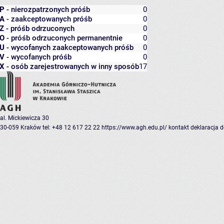
P
- nierozpatrzonych próśb
0
A
- zaakceptowanych próśb
0
Z
- próśb odrzuconych
0
O
- próśb odrzuconych permanentnie
0
U
- wycofanych zaakceptowanych próśb
0
V
- wycofanych próśb
0
X
- osób zarejestrowanych w inny sposób
17
al. Mickiewicza 30
30-059 Kraków
tel: +48 12 617 22 22
https://www.agh.edu.pl/
kontakt
deklaracja 