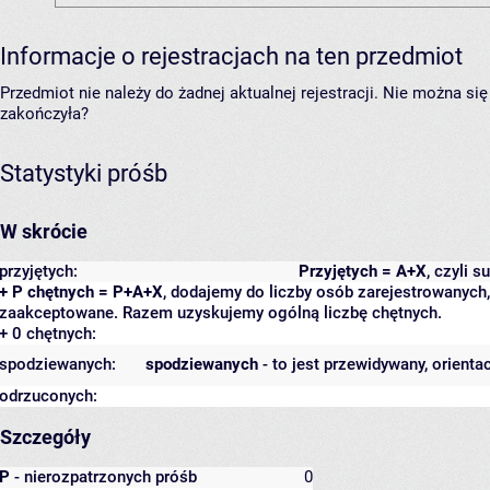
Informacje o rejestracjach na ten przedmiot
Przedmiot nie należy do żadnej aktualnej rejestracji. Nie można s
zakończyła?
Statystyki próśb
W skrócie
przyjętych:
Przyjętych = A+X
, czyli 
+ P chętnych = P+A+X
, dodajemy do liczby osób zarejestrowanych, 
zaakceptowane. Razem uzyskujemy ogólną liczbę chętnych.
+ 0 chętnych:
spodziewanych:
spodziewanych
- to jest przewidywany, orienta
odrzuconych:
Szczegóły
P
- nierozpatrzonych próśb
0