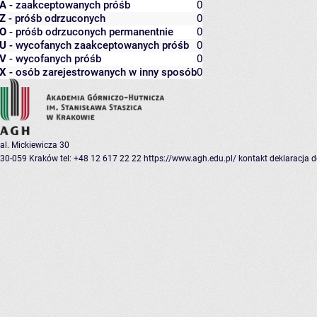
A
- zaakceptowanych próśb
0
Z
- próśb odrzuconych
0
O
- próśb odrzuconych permanentnie
0
U
- wycofanych zaakceptowanych próśb
0
V
- wycofanych próśb
0
X
- osób zarejestrowanych w inny sposób
0
al. Mickiewicza 30
30-059 Kraków
tel: +48 12 617 22 22
https://www.agh.edu.pl/
kontakt
deklaracja 