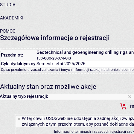
STUDIA
AKADEMIKI
POMOC
Szczegółowe informacje o rejestracji
Geotechnical and geoengineering drilling rigs a
Przedmiot:
190-GGO-2S-074-GIG
Cykl dydaktyczny:
Semestr letni 2025/2026
Opisu przedmiotu, zasad zaliczania i innych informacji szukaj na
stronie przedmio
Aktualny stan oraz możliwe akcje
Aktualny tryb rejestracji:
r
W tej chwili USOSweb nie udostępnia żadnej akcji związa
związanych z tym przedmiotem, aby poznać dokładne daty
Informacji o terminach i zasadach rejestracji sz