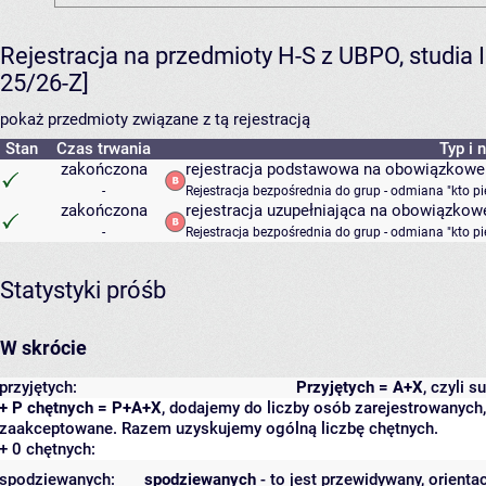
Rejestracja na przedmioty H-S z UBPO, studia
25/26-Z]
pokaż przedmioty związane z tą rejestracją
Stan
Czas trwania
Typ i 
zakończona
rejestracja podstawowa na obowiązkowe
-
Rejestracja bezpośrednia do grup - odmiana "kto p
zakończona
rejestracja uzupełniająca na obowiązkow
-
Rejestracja bezpośrednia do grup - odmiana "kto p
Statystyki próśb
W skrócie
przyjętych:
Przyjętych = A+X
, czyli 
+ P chętnych = P+A+X
, dodajemy do liczby osób zarejestrowanych, 
zaakceptowane. Razem uzyskujemy ogólną liczbę chętnych.
+ 0 chętnych:
spodziewanych:
spodziewanych
- to jest przewidywany, orienta