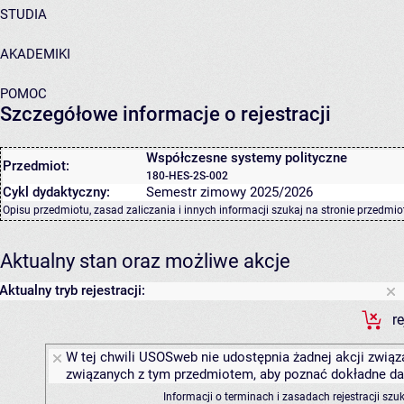
STUDIA
AKADEMIKI
POMOC
Szczegółowe informacje o rejestracji
Współczesne systemy polityczne
Przedmiot:
180-HES-2S-002
Cykl dydaktyczny:
Semestr zimowy 2025/2026
Opisu przedmiotu, zasad zaliczania i innych informacji szukaj na
stronie przedmio
Aktualny stan oraz możliwe akcje
Aktualny tryb rejestracji:
r
W tej chwili USOSweb nie udostępnia żadnej akcji związa
związanych z tym przedmiotem, aby poznać dokładne daty
Informacji o terminach i zasadach rejestracji sz