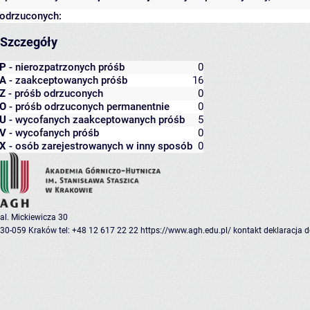
odrzuconych:
Szczegóły
P
- nierozpatrzonych próśb
0
A
- zaakceptowanych próśb
16
Z
- próśb odrzuconych
0
O
- próśb odrzuconych permanentnie
0
U
- wycofanych zaakceptowanych próśb
5
V
- wycofanych próśb
0
X
- osób zarejestrowanych w inny sposób
0
al. Mickiewicza 30
30-059 Kraków
tel: +48 12 617 22 22
https://www.agh.edu.pl/
kontakt
deklaracja 