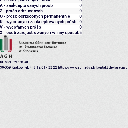
P
- nierozpatrzonych próśb
0
A
- zaakceptowanych próśb
0
Z
- próśb odrzuconych
0
O
- próśb odrzuconych permanentnie
0
U
- wycofanych zaakceptowanych próśb
0
V
- wycofanych próśb
0
X
- osób zarejestrowanych w inny sposób
5
al. Mickiewicza 30
30-059 Kraków
tel: +48 12 617 22 22
https://www.agh.edu.pl/
kontakt
deklaracja 