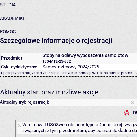
STUDIA
AKADEMIKI
POMOC
Szczegółowe informacje o rejestracji
Stopy na odlewy wyposażenia samolotów
Przedmiot:
170-MTE-2S-372
Cykl dydaktyczny:
Semestr zimowy 2024/2025
Opisu przedmiotu, zasad zaliczania i innych informacji szukaj na
stronie przedmio
Aktualny stan oraz możliwe akcje
Aktualny tryb rejestracji:
r
W tej chwili USOSweb nie udostępnia żadnej akcji związa
związanych z tym przedmiotem, aby poznać dokładne daty