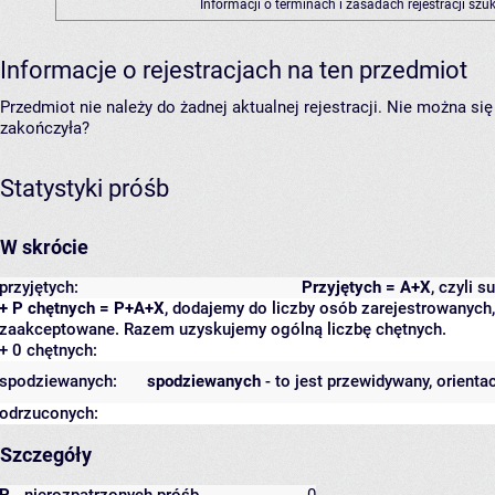
Informacji o terminach i zasadach rejestracji sz
Informacje o rejestracjach na ten przedmiot
Przedmiot nie należy do żadnej aktualnej rejestracji. Nie można s
zakończyła?
Statystyki próśb
W skrócie
przyjętych:
Przyjętych = A+X
, czyli 
+ P chętnych = P+A+X
, dodajemy do liczby osób zarejestrowanych, 
zaakceptowane. Razem uzyskujemy ogólną liczbę chętnych.
+ 0 chętnych:
spodziewanych:
spodziewanych
- to jest przewidywany, orienta
odrzuconych:
Szczegóły