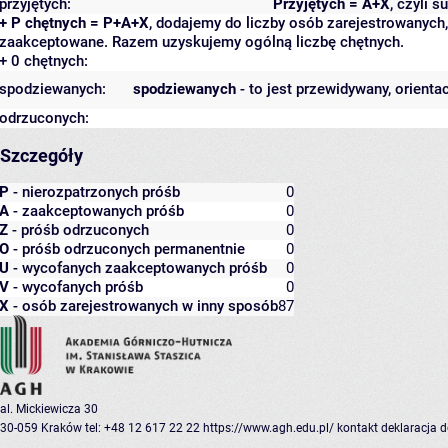
przyjętych:
Przyjętych = A+X
, czyli 
+ P chętnych = P+A+X
, dodajemy do liczby osób zarejestrowanych, 
zaakceptowane. Razem uzyskujemy ogólną liczbę chętnych.
+ 0 chętnych:
spodziewanych:
spodziewanych
- to jest przewidywany, orienta
odrzuconych:
Szczegóły
P
- nierozpatrzonych próśb
0
A
- zaakceptowanych próśb
0
Z
- próśb odrzuconych
0
O
- próśb odrzuconych permanentnie
0
U
- wycofanych zaakceptowanych próśb
0
V
- wycofanych próśb
0
X
- osób zarejestrowanych w inny sposób
87
al. Mickiewicza 30
30-059 Kraków
tel: +48 12 617 22 22
https://www.agh.edu.pl/
kontakt
deklaracja 