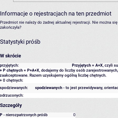
Informacje o rejestracjach na ten przedmiot
Przedmiot nie należy do żadnej aktualnej rejestracji. Nie można s
zakończyła?
Statystyki próśb
W skrócie
przyjętych:
Przyjętych = A+X
, czyli 
+ P chętnych = P+A+X
, dodajemy do liczby osób zarejestrowanych, 
zaakceptowane. Razem uzyskujemy ogólną liczbę chętnych.
+ 0 chętnych:
spodziewanych:
spodziewanych
- to jest przewidywany, orienta
odrzuconych:
Szczegóły
P
- nierozpatrzonych próśb
0