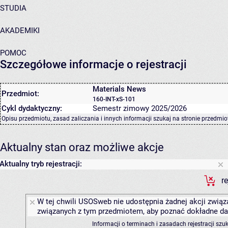
STUDIA
AKADEMIKI
POMOC
Szczegółowe informacje o rejestracji
Materials News
Przedmiot:
160-INT-xS-101
Cykl dydaktyczny:
Semestr zimowy 2025/2026
Opisu przedmiotu, zasad zaliczania i innych informacji szukaj na
stronie przedmio
Aktualny stan oraz możliwe akcje
Aktualny tryb rejestracji:
r
W tej chwili USOSweb nie udostępnia żadnej akcji związa
związanych z tym przedmiotem, aby poznać dokładne daty
Informacji o terminach i zasadach rejestracji sz