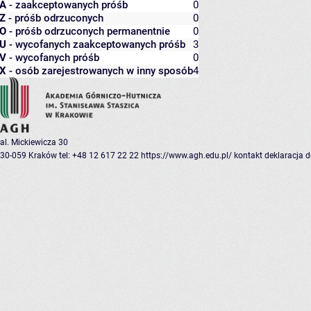
A
- zaakceptowanych próśb
0
Z
- próśb odrzuconych
0
O
- próśb odrzuconych permanentnie
0
U
- wycofanych zaakceptowanych próśb
3
V
- wycofanych próśb
0
X
- osób zarejestrowanych w inny sposób
4
al. Mickiewicza 30
30-059 Kraków
tel: +48 12 617 22 22
https://www.agh.edu.pl/
kontakt
deklaracja 