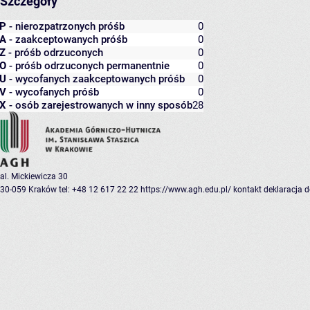
Szczegóły
P
- nierozpatrzonych próśb
0
A
- zaakceptowanych próśb
0
Z
- próśb odrzuconych
0
O
- próśb odrzuconych permanentnie
0
U
- wycofanych zaakceptowanych próśb
0
V
- wycofanych próśb
0
X
- osób zarejestrowanych w inny sposób
28
al. Mickiewicza 30
30-059 Kraków
tel: +48 12 617 22 22
https://www.agh.edu.pl/
kontakt
deklaracja 