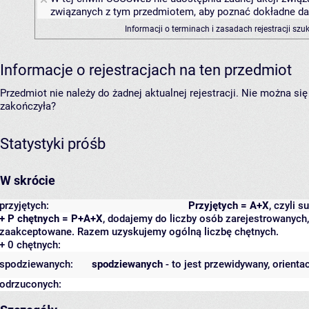
związanych z tym przedmiotem, aby poznać dokładne daty
Informacji o terminach i zasadach rejestracji sz
Informacje o rejestracjach na ten przedmiot
Przedmiot nie należy do żadnej aktualnej rejestracji. Nie można s
zakończyła?
Statystyki próśb
W skrócie
przyjętych:
Przyjętych = A+X
, czyli 
+ P chętnych = P+A+X
, dodajemy do liczby osób zarejestrowanych, 
zaakceptowane. Razem uzyskujemy ogólną liczbę chętnych.
+ 0 chętnych:
spodziewanych:
spodziewanych
- to jest przewidywany, orienta
odrzuconych: