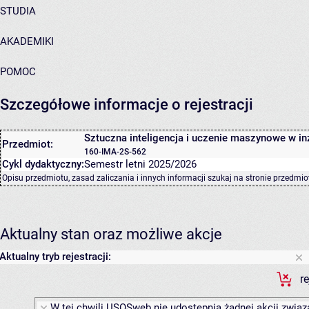
STUDIA
AKADEMIKI
POMOC
Szczegółowe informacje o rejestracji
Sztuczna inteligencja i uczenie maszynowe w inż
Przedmiot:
160-IMA-2S-562
Cykl dydaktyczny:
Semestr letni 2025/2026
Opisu przedmiotu, zasad zaliczania i innych informacji szukaj na
stronie przedmio
Aktualny stan oraz możliwe akcje
Aktualny tryb rejestracji:
r
W tej chwili USOSweb nie udostępnia żadnej akcji związa