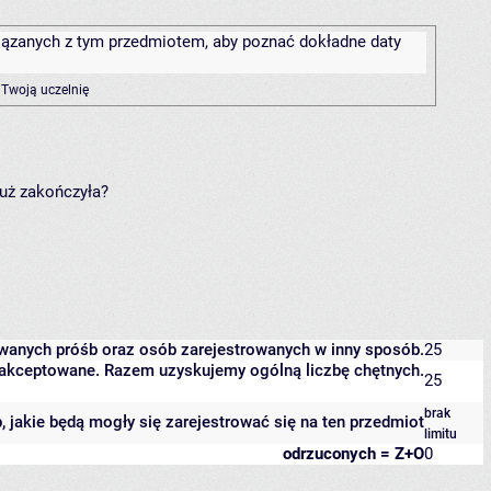
związanych z tym przedmiotem, aby poznać dokładne daty
 Twoją uczelnię
już zakończyła?
owanych próśb oraz osób zarejestrowanych w inny sposób.
25
 zaakceptowane. Razem uzyskujemy ogólną liczbę chętnych.
25
brak
b, jakie będą mogły się zarejestrować się na ten przedmiot
limitu
odrzuconych = Z+O
0