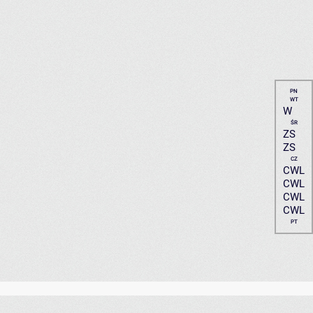
PN
WT
W
ŚR
ZS
ZS
CZ
CWL
CWL
CWL
CWL
PT