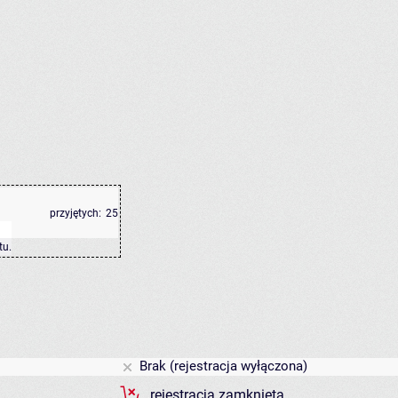
przyjętych:
25
tu
.
Brak (rejestracja wyłączona)
rejestracja zamknięta