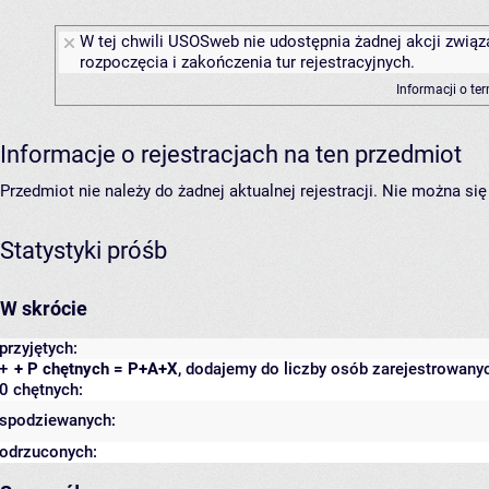
W tej chwili USOSweb nie udostępnia żadnej akcji związ
rozpoczęcia i zakończenia tur rejestracyjnych.
Informacji o te
Informacje o rejestracjach na ten przedmiot
Przedmiot nie należy do żadnej aktualnej rejestracji. Nie można s
Statystyki próśb
W skrócie
przyjętych:
+
+ P chętnych = P+A+X
, dodajemy do liczby osób zarejestrowanyc
0 chętnych:
spodziewanych:
odrzuconych: