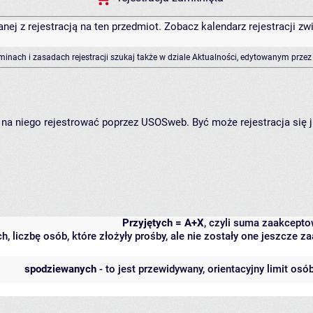
anej z rejestracją na ten przedmiot. Zobacz kalendarz rejestracji 
rminach i zasadach rejestracji szukaj także w dziale Aktualności, edytowanym przez
ię na niego rejestrować poprzez USOSweb. Być może rejestracja się 
Przyjętych = A+X
, czyli suma zaakcept
h, liczbę osób, które złożyły prośby, ale nie zostały one jeszcze
spodziewanych
- to jest przewidywany, orientacyjny limit osó