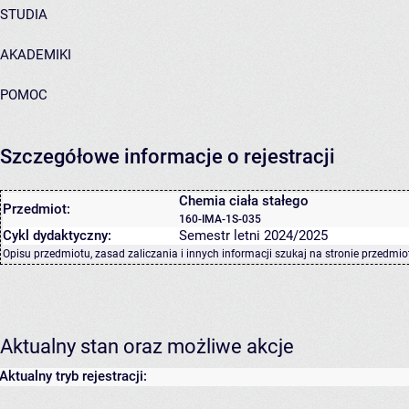
STUDIA
AKADEMIKI
POMOC
Szczegółowe informacje o rejestracji
Chemia ciała stałego
Przedmiot:
160-IMA-1S-035
Cykl dydaktyczny:
Semestr letni 2024/2025
Opisu przedmiotu, zasad zaliczania i innych informacji szukaj na
stronie przedmio
Aktualny stan oraz możliwe akcje
Aktualny tryb rejestracji: