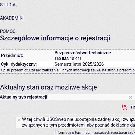
STUDIA
AKADEMIKI
POMOC
Szczegółowe informacje o rejestracji
Bezpieczeństwo techniczne
Przedmiot:
160-IMA-1S-021
Cykl dydaktyczny:
Semestr letni 2025/2026
Opisu przedmiotu, zasad zaliczania i innych informacji szukaj na
stronie przedmio
Aktualny stan oraz możliwe akcje
Aktualny tryb rejestracji:
r
W tej chwili USOSweb nie udostępnia żadnej akcji związa
związanych z tym przedmiotem, aby poznać dokładne daty
Informacji o terminach i zasadach rejestracji sz