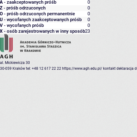
A
- zaakceptowanych próśb
0
Z
- próśb odrzuconych
0
O
- próśb odrzuconych permanentnie
0
U
- wycofanych zaakceptowanych próśb
0
V
- wycofanych próśb
0
X
- osób zarejestrowanych w inny sposób
23
al. Mickiewicza 30
30-059 Kraków
tel: +48 12 617 22 22
https://www.agh.edu.pl/
kontakt
deklaracja 