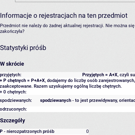
Informacje o rejestracjach na ten przedmiot
Przedmiot nie należy do żadnej aktualnej rejestracji. Nie można s
zakończyła?
Statystyki próśb
W skrócie
przyjętych:
Przyjętych = A+X
, czyli 
+ P chętnych = P+A+X
, dodajemy do liczby osób zarejestrowanych, 
zaakceptowane. Razem uzyskujemy ogólną liczbę chętnych.
+ 0 chętnych:
spodziewanych:
spodziewanych
- to jest przewidywany, orienta
odrzuconych:
Szczegóły
P
- nierozpatrzonych próśb
0