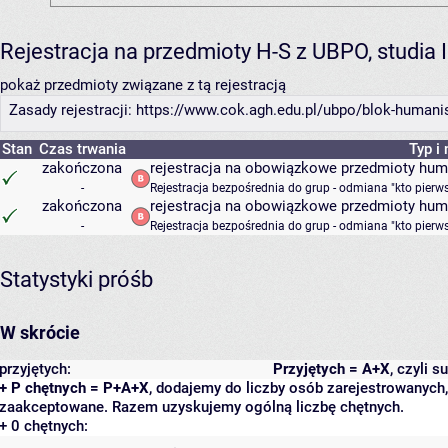
Rejestracja na przedmioty H-S z UBPO, studia 
pokaż przedmioty związane z tą rejestracją
Zasady rejestracji: https://www.cok.agh.edu.pl/ubpo/blok-human
Stan
Czas trwania
Typ i
zakończona
rejestracja na obowiązkowe przedmioty hum
-
Rejestracja bezpośrednia do grup - odmiana "kto pierw
zakończona
rejestracja na obowiązkowe przedmioty hum
-
Rejestracja bezpośrednia do grup - odmiana "kto pierw
Statystyki próśb
W skrócie
przyjętych:
Przyjętych = A+X
, czyli 
+ P chętnych = P+A+X
, dodajemy do liczby osób zarejestrowanych, 
zaakceptowane. Razem uzyskujemy ogólną liczbę chętnych.
+ 0 chętnych: