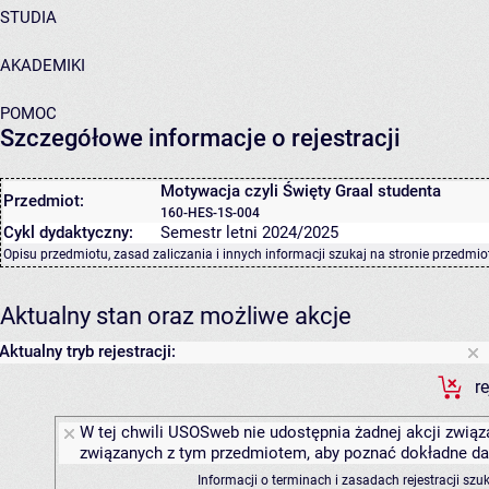
STUDIA
AKADEMIKI
POMOC
Szczegółowe informacje o rejestracji
Motywacja czyli Święty Graal studenta
Przedmiot:
160-HES-1S-004
Cykl dydaktyczny:
Semestr letni 2024/2025
Opisu przedmiotu, zasad zaliczania i innych informacji szukaj na
stronie przedmio
Aktualny stan oraz możliwe akcje
Aktualny tryb rejestracji:
r
W tej chwili USOSweb nie udostępnia żadnej akcji związa
związanych z tym przedmiotem, aby poznać dokładne daty
Informacji o terminach i zasadach rejestracji sz