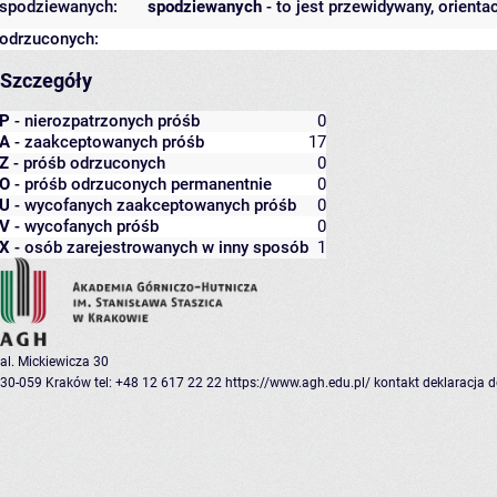
spodziewanych:
spodziewanych
- to jest przewidywany, orienta
odrzuconych:
Szczegóły
P
- nierozpatrzonych próśb
0
A
- zaakceptowanych próśb
17
Z
- próśb odrzuconych
0
O
- próśb odrzuconych permanentnie
0
U
- wycofanych zaakceptowanych próśb
0
V
- wycofanych próśb
0
X
- osób zarejestrowanych w inny sposób
1
al. Mickiewicza 30
30-059 Kraków
tel: +48 12 617 22 22
https://www.agh.edu.pl/
kontakt
deklaracja 