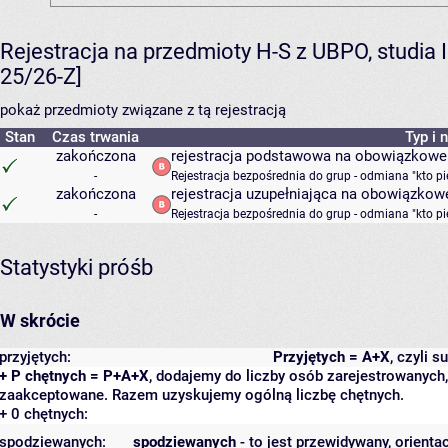
Rejestracja na przedmioty H-S z UBPO, studia
25/26-Z]
pokaż przedmioty związane z tą rejestracją
Stan
Czas trwania
Typ i 
zakończona
rejestracja podstawowa na obowiązkowe
-
Rejestracja bezpośrednia do grup - odmiana "kto p
zakończona
rejestracja uzupełniająca na obowiązkow
-
Rejestracja bezpośrednia do grup - odmiana "kto p
Statystyki próśb
W skrócie
przyjętych:
Przyjętych = A+X
, czyli 
+ P chętnych = P+A+X
, dodajemy do liczby osób zarejestrowanych, 
zaakceptowane. Razem uzyskujemy ogólną liczbę chętnych.
+ 0 chętnych:
spodziewanych:
spodziewanych
- to jest przewidywany, orienta