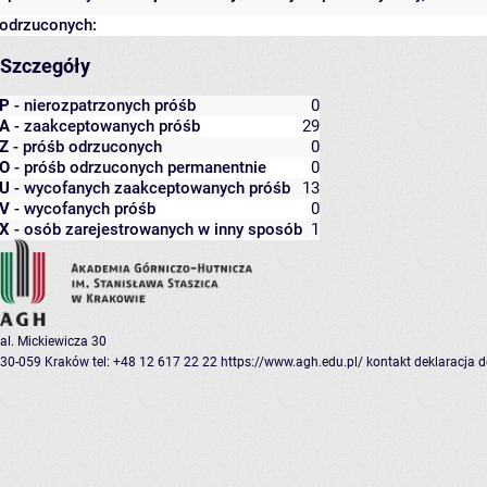
odrzuconych:
Szczegóły
P
- nierozpatrzonych próśb
0
A
- zaakceptowanych próśb
29
Z
- próśb odrzuconych
0
O
- próśb odrzuconych permanentnie
0
U
- wycofanych zaakceptowanych próśb
13
V
- wycofanych próśb
0
X
- osób zarejestrowanych w inny sposób
1
al. Mickiewicza 30
30-059 Kraków
tel: +48 12 617 22 22
https://www.agh.edu.pl/
kontakt
deklaracja 