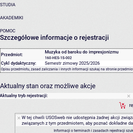
STUDIA
AKADEMIKI
POMOC
Szczegółowe informacje o rejestracji
Muzyka od baroku do impresjonizmu
Przedmiot:
160-HES-1S-002
Cykl dydaktyczny:
Semestr zimowy 2025/2026
Opisu przedmiotu, zasad zaliczania i innych informacji szukaj na
stronie przedmio
Aktualny stan oraz możliwe akcje
Aktualny tryb rejestracji:
r
W tej chwili USOSweb nie udostępnia żadnej akcji związa
związanych z tym przedmiotem, aby poznać dokładne daty
Informacji o terminach i zasadach rejestracji sz