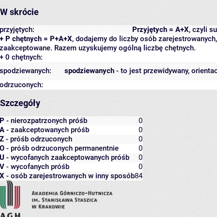
W skrócie
przyjętych:
Przyjętych = A+X
, czyli 
+ P chętnych = P+A+X
, dodajemy do liczby osób zarejestrowanych, 
zaakceptowane. Razem uzyskujemy ogólną liczbę chętnych.
+ 0 chętnych:
spodziewanych:
spodziewanych
- to jest przewidywany, orienta
odrzuconych:
Szczegóły
P
- nierozpatrzonych próśb
0
A
- zaakceptowanych próśb
0
Z
- próśb odrzuconych
0
O
- próśb odrzuconych permanentnie
0
U
- wycofanych zaakceptowanych próśb
0
V
- wycofanych próśb
0
X
- osób zarejestrowanych w inny sposób
84