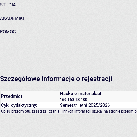
STUDIA
AKADEMIKI
POMOC
Szczegółowe informacje o rejestracji
Nauka o materiałach
Przedmiot:
160-160-1S-180
Cykl dydaktyczny:
Semestr letni 2025/2026
Opisu przedmiotu, zasad zaliczania i innych informacji szukaj na
stronie przedmio