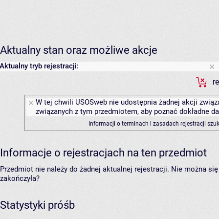
Aktualny stan oraz możliwe akcje
Aktualny tryb rejestracji:
r
W tej chwili USOSweb nie udostępnia żadnej akcji związa
związanych z tym przedmiotem, aby poznać dokładne daty
Informacji o terminach i zasadach rejestracji sz
Informacje o rejestracjach na ten przedmiot
Przedmiot nie należy do żadnej aktualnej rejestracji. Nie można s
zakończyła?
Statystyki próśb