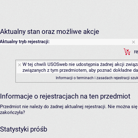
Aktualny stan oraz możliwe akcje
Aktualny tryb rejestracji:
r
W tej chwili USOSweb nie udostępnia żadnej akcji związa
związanych z tym przedmiotem, aby poznać dokładne daty
Informacji o terminach i zasadach rejestracji sz
Informacje o rejestracjach na ten przedmiot
Przedmiot nie należy do żadnej aktualnej rejestracji. Nie można s
zakończyła?
Statystyki próśb