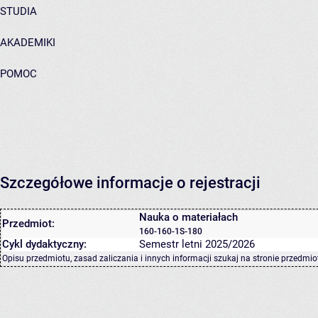
STUDIA
AKADEMIKI
POMOC
Szczegółowe informacje o rejestracji
Nauka o materiałach
Przedmiot:
160-160-1S-180
Cykl dydaktyczny:
Semestr letni 2025/2026
Opisu przedmiotu, zasad zaliczania i innych informacji szukaj na
stronie przedmio