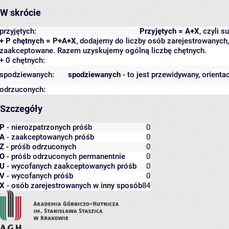
W skrócie
przyjętych:
Przyjętych = A+X
, czyli 
+ P chętnych = P+A+X
, dodajemy do liczby osób zarejestrowanych, 
zaakceptowane. Razem uzyskujemy ogólną liczbę chętnych.
+ 0 chętnych:
spodziewanych:
spodziewanych
- to jest przewidywany, orienta
odrzuconych:
Szczegóły
P
- nierozpatrzonych próśb
0
A
- zaakceptowanych próśb
0
Z
- próśb odrzuconych
0
O
- próśb odrzuconych permanentnie
0
U
- wycofanych zaakceptowanych próśb
0
V
- wycofanych próśb
0
X
- osób zarejestrowanych w inny sposób
84