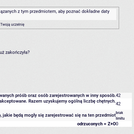
związanych z tym przedmiotem, aby poznać dokładne daty
 Twoją uczelnię
już zakończyła?
owanych próśb oraz osób zarejestrowanych w inny sposób.
42
 zaakceptowane. Razem uzyskujemy ogólną liczbę chętnych.
42
brak
b, jakie będą mogły się zarejestrować się na ten przedmiot
limitu
odrzuconych = Z+O
0