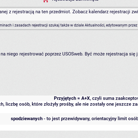
anej z rejestracją na ten przedmiot. Zobacz kalendarz rejestracji 
rminach i zasadach rejestracji szukaj także w dziale Aktualności, edytowanym przez
ię na niego rejestrować poprzez USOSweb. Być może rejestracja się 
Przyjętych = A+X
, czyli suma zaakcept
h, liczbę osób, które złożyły prośby, ale nie zostały one jeszcze
spodziewanych
- to jest przewidywany, orientacyjny limit osó