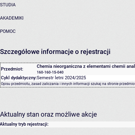
STUDIA
AKADEMIKI
POMOC
Szczegółowe informacje o rejestracji
Chemia nieorganiczna z elementami chemii anali
Przedmiot:
160-160-1S-040
Cykl dydaktyczny:
Semestr letni 2024/2025
Opisu przedmiotu, zasad zaliczania i innych informacji szukaj na
stronie przedmio
Aktualny stan oraz możliwe akcje
Aktualny tryb rejestracji: