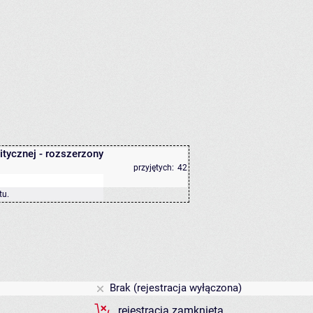
tycznej - rozszerzony
przyjętych:
42
tu
.
Brak (rejestracja wyłączona)
rejestracja zamknięta