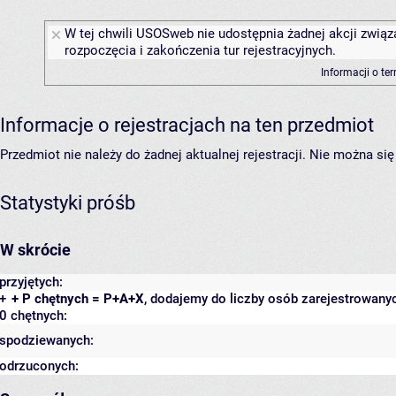
W tej chwili USOSweb nie udostępnia żadnej akcji związ
rozpoczęcia i zakończenia tur rejestracyjnych.
Informacji o te
Informacje o rejestracjach na ten przedmiot
Przedmiot nie należy do żadnej aktualnej rejestracji. Nie można s
Statystyki próśb
W skrócie
przyjętych:
+
+ P chętnych = P+A+X
, dodajemy do liczby osób zarejestrowanyc
0 chętnych:
spodziewanych:
odrzuconych: