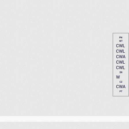
PN
WT
CWL
CWL
CWA
CWL
CWL
ŚR
W
CZ
CWA
PT